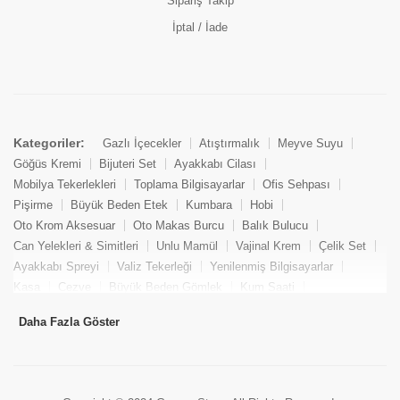
Sipariş Takip
İptal / İade
Kategoriler:
Gazlı İçecekler
Atıştırmalık
Meyve Suyu
Göğüs Kremi
Bijuteri Set
Ayakkabı Cilası
Mobilya Tekerlekleri
Toplama Bilgisayarlar
Ofis Sehpası
Pişirme
Büyük Beden Etek
Kumbara
Hobi
Oto Krom Aksesuar
Oto Makas Burcu
Balık Bulucu
Can Yelekleri & Simitleri
Unlu Mamül
Vajinal Krem
Çelik Set
Ayakkabı Spreyi
Valiz Tekerleği
Yenilenmiş Bilgisayarlar
Kasa
Cezve
Büyük Beden Gömlek
Kum Saati
Yemek Kitabı
Pandizod
Oto Hortum
Balıkçı Taburesi
Daha Fazla Göster
Tekne Bağlama & Demirleme
Kuru Pasta
Penis Kremi
Elmas Set & Takım
Ayakkabı Bakım Süngeri
Boya
Yenilenmiş Mini Masaüstü Bilgisayar
Keson
Tava
Büyük Beden Abiye Elbise
Uzaktan Kumandalı Araçlar