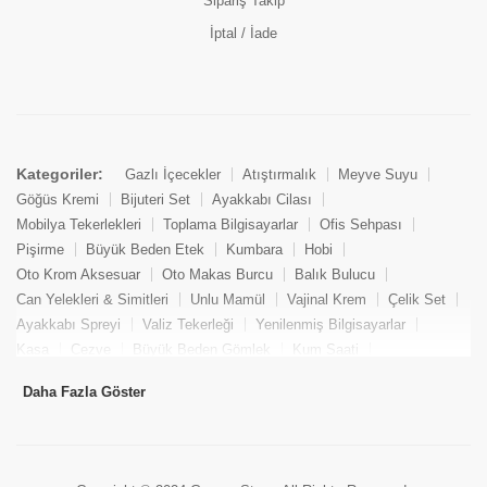
Sipariş Takip
İptal / İade
Kategoriler:
Gazlı İçecekler
Atıştırmalık
Meyve Suyu
Göğüs Kremi
Bijuteri Set
Ayakkabı Cilası
Mobilya Tekerlekleri
Toplama Bilgisayarlar
Ofis Sehpası
Pişirme
Büyük Beden Etek
Kumbara
Hobi
Oto Krom Aksesuar
Oto Makas Burcu
Balık Bulucu
Can Yelekleri & Simitleri
Unlu Mamül
Vajinal Krem
Çelik Set
Ayakkabı Spreyi
Valiz Tekerleği
Yenilenmiş Bilgisayarlar
Kasa
Cezve
Büyük Beden Gömlek
Kum Saati
Yemek Kitabı
Pandizod
Oto Hortum
Balıkçı Taburesi
Daha Fazla Göster
Tekne Bağlama & Demirleme
Kuru Pasta
Penis Kremi
Elmas Set & Takım
Ayakkabı Bakım Süngeri
Boya
Yenilenmiş Mini Masaüstü Bilgisayar
Keson
Tava
Büyük Beden Abiye Elbise
Uzaktan Kumandalı Araçlar