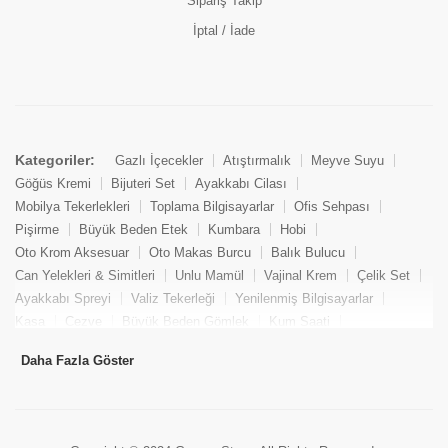
Sipariş Takip
İptal / İade
Kategoriler:
Gazlı İçecekler
Atıştırmalık
Meyve Suyu
Göğüs Kremi
Bijuteri Set
Ayakkabı Cilası
Mobilya Tekerlekleri
Toplama Bilgisayarlar
Ofis Sehpası
Pişirme
Büyük Beden Etek
Kumbara
Hobi
Oto Krom Aksesuar
Oto Makas Burcu
Balık Bulucu
Can Yelekleri & Simitleri
Unlu Mamül
Vajinal Krem
Çelik Set
Ayakkabı Spreyi
Valiz Tekerleği
Yenilenmiş Bilgisayarlar
Kasa
Cezve
Büyük Beden Gömlek
Kum Saati
Yemek Kitabı
Pandizod
Oto Hortum
Balıkçı Taburesi
Daha Fazla Göster
Tekne Bağlama & Demirleme
Kuru Pasta
Penis Kremi
Elmas Set & Takım
Ayakkabı Bakım Süngeri
Boya
Yenilenmiş Mini Masaüstü Bilgisayar
Keson
Tava
Büyük Beden Abiye Elbise
Uzaktan Kumandalı Araçlar