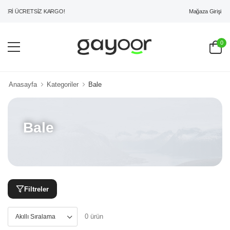
Mağaza Girişi
ERİ ÜCRETSİZ KARGO!
0
Anasayfa
Kategoriler
Bale
Bale
Filtreler
0 ürün