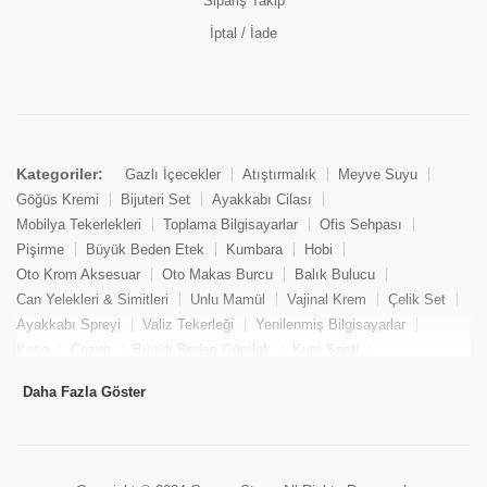
Sipariş Takip
İptal / İade
Kategoriler:
Gazlı İçecekler
Atıştırmalık
Meyve Suyu
Göğüs Kremi
Bijuteri Set
Ayakkabı Cilası
Mobilya Tekerlekleri
Toplama Bilgisayarlar
Ofis Sehpası
Pişirme
Büyük Beden Etek
Kumbara
Hobi
Oto Krom Aksesuar
Oto Makas Burcu
Balık Bulucu
Can Yelekleri & Simitleri
Unlu Mamül
Vajinal Krem
Çelik Set
Ayakkabı Spreyi
Valiz Tekerleği
Yenilenmiş Bilgisayarlar
Kasa
Cezve
Büyük Beden Gömlek
Kum Saati
Yemek Kitabı
Pandizod
Oto Hortum
Balıkçı Taburesi
Daha Fazla Göster
Tekne Bağlama & Demirleme
Kuru Pasta
Penis Kremi
Elmas Set & Takım
Ayakkabı Bakım Süngeri
Boya
Yenilenmiş Mini Masaüstü Bilgisayar
Keson
Tava
Büyük Beden Abiye Elbise
Uzaktan Kumandalı Araçlar