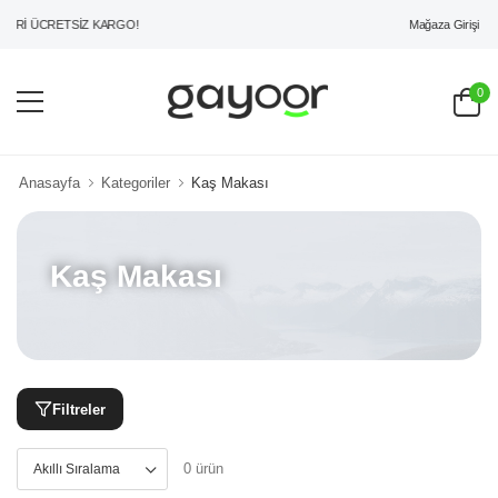
Mağaza Girişi
ERİ ÜCRETSİZ KARGO!
0
Anasayfa
Kategoriler
Kaş Makası
Kaş Makası
Filtreler
0 ürün