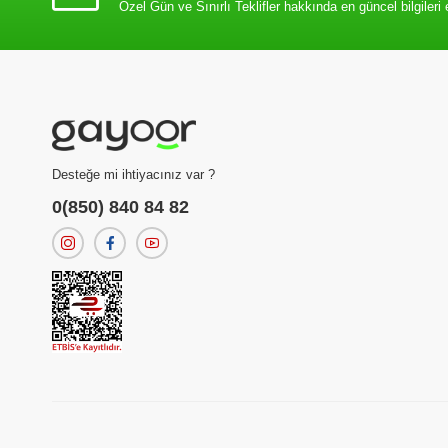
Özel Gün ve Sınırlı Teklifler hakkında en güncel bilgileri 
Desteğe mi ihtiyacınız var ?
0(850) 840 84 82