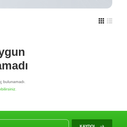
Uygun
amadı
nuç bulunamadı.
bilirsiniz.
KAYDOL