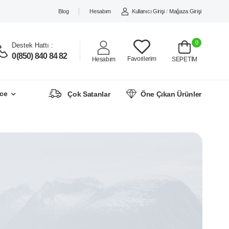
Blog
Hesabım
Kullanıcı Girişi
/
Mağaza Girişi
0
Destek Hattı :
0(850) 840 84 82
Favorilerim
Hesabım
SEPETİM
ce
Çok Satanlar
Öne Çıkan Ürünler