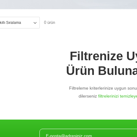
0 ürün
Filtrenize 
Ürün Bulun
Filtreleme kriterlerinize uygun so
dilerseniz
filtrelerinizi temizleye