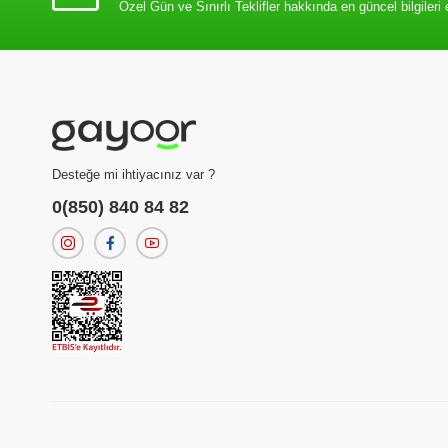
Özel Gün ve Sınırlı Teklifler hakkında en güncel bilgileri 
Desteğe mi ihtiyacınız var ?
0(850) 840 84 82