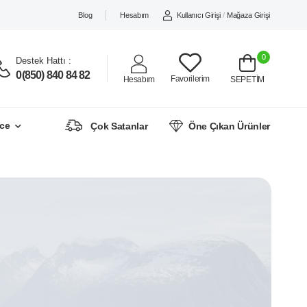
Blog
Hesabım
Kullanıcı Girişi
/
Mağaza Girişi
0
Destek Hattı :
0(850) 840 84 82
Favorilerim
Hesabım
SEPETİM
ce
Çok Satanlar
Öne Çıkan Ürünler