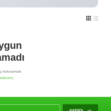
Uygun
amadı
nuç bulunamadı.
bilirsiniz.
KAYDOL