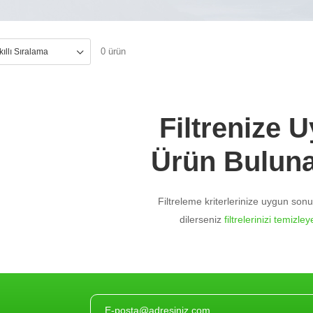
0 ürün
Filtrenize 
Ürün Bulun
Filtreleme kriterlerinize uygun so
dilerseniz
filtrelerinizi temizleye