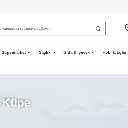
Süpermarket
Sağlık
Gıda & İçecek
Hobi & Eğlen
k Küpe