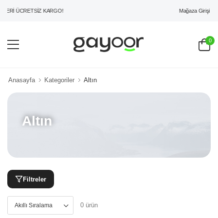
Mağaza Girişi
ZERİ ÜCRETSİZ KARGO!
0
Anasayfa
Kategoriler
Altın
Altın
Filtreler
0 ürün