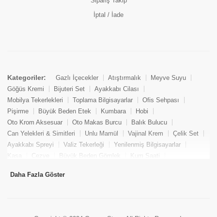
Sipariş Takip
İptal / İade
Kategoriler:
Gazlı İçecekler
Atıştırmalık
Meyve Suyu
Göğüs Kremi
Bijuteri Set
Ayakkabı Cilası
Mobilya Tekerlekleri
Toplama Bilgisayarlar
Ofis Sehpası
Pişirme
Büyük Beden Etek
Kumbara
Hobi
Oto Krom Aksesuar
Oto Makas Burcu
Balık Bulucu
Can Yelekleri & Simitleri
Unlu Mamül
Vajinal Krem
Çelik Set
Ayakkabı Spreyi
Valiz Tekerleği
Yenilenmiş Bilgisayarlar
Kasa
Cezve
Büyük Beden Gömlek
Kum Saati
Yemek Kitabı
Pandizod
Oto Hortum
Balıkçı Taburesi
Daha Fazla Göster
Tekne Bağlama & Demirleme
Kuru Pasta
Penis Kremi
Elmas Set & Takım
Ayakkabı Bakım Süngeri
Boya
Yenilenmiş Mini Masaüstü Bilgisayar
Keson
Tava
Büyük Beden Abiye Elbise
Uzaktan Kumandalı Araçlar