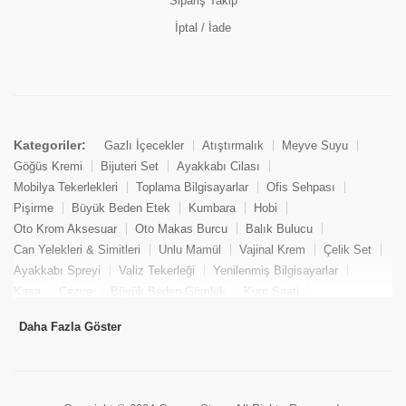
Sipariş Takip
İptal / İade
Kategoriler:
Gazlı İçecekler
Atıştırmalık
Meyve Suyu
Göğüs Kremi
Bijuteri Set
Ayakkabı Cilası
Mobilya Tekerlekleri
Toplama Bilgisayarlar
Ofis Sehpası
Pişirme
Büyük Beden Etek
Kumbara
Hobi
Oto Krom Aksesuar
Oto Makas Burcu
Balık Bulucu
Can Yelekleri & Simitleri
Unlu Mamül
Vajinal Krem
Çelik Set
Ayakkabı Spreyi
Valiz Tekerleği
Yenilenmiş Bilgisayarlar
Kasa
Cezve
Büyük Beden Gömlek
Kum Saati
Yemek Kitabı
Pandizod
Oto Hortum
Balıkçı Taburesi
Daha Fazla Göster
Tekne Bağlama & Demirleme
Kuru Pasta
Penis Kremi
Elmas Set & Takım
Ayakkabı Bakım Süngeri
Boya
Yenilenmiş Mini Masaüstü Bilgisayar
Keson
Tava
Büyük Beden Abiye Elbise
Uzaktan Kumandalı Araçlar