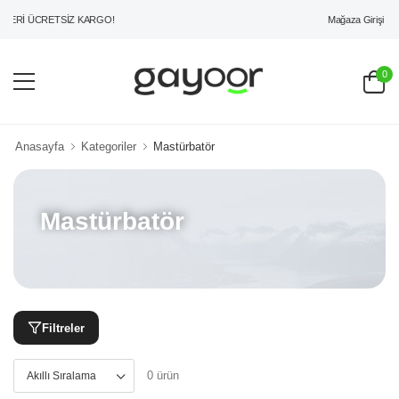
Mağaza Girişi
ZERİ ÜCRETSİZ KARGO!
0
Anasayfa
Kategoriler
Mastürbatör
Mastürbatör
Filtreler
0 ürün