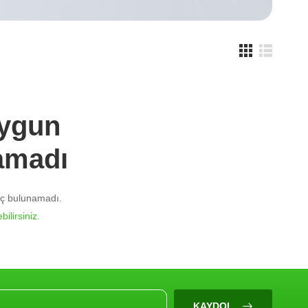
Uygun
amadı
nuç bulunamadı.
bilirsiniz.
KAYDOL