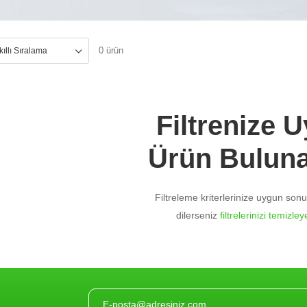
0 ürün
Filtrenize 
Ürün Bulun
Filtreleme kriterlerinize uygun so
dilerseniz
filtrelerinizi temizleye