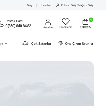
Blog
Hesabım
Kullanıcı Girişi
/
Mağaza Girişi
0
Destek Hattı :
0(850) 840 84 82
Favorilerim
Hesabım
SEPETİM
ce
Çok Satanlar
Öne Çıkan Ürünler