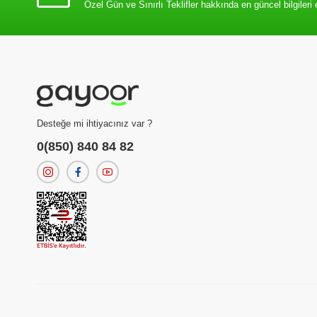
Özel Gün ve Sınırlı Teklifler hakkında en güncel bilgileri 
Desteğe mi ihtiyacınız var ?
0(850) 840 84 82