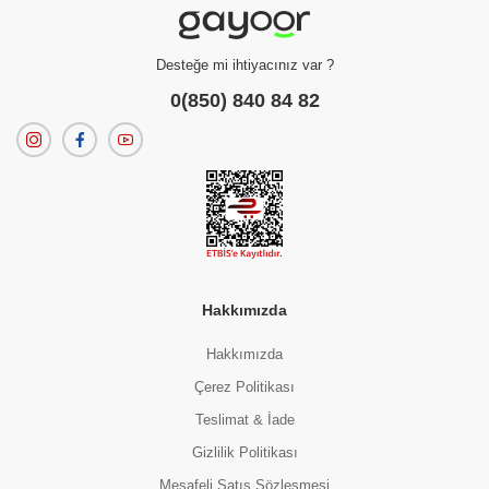
Anne ve Bebek Bakım
HİPP ORGANİK ELMA PÜRESİ 125 GR
H
Desteğe mi ihtiyacınız var ?
(0 Değerlendirme)
82.00 TL
0(850) 840 84 82
Hakkımızda
Hakkımızda
Çerez Politikası
Anne ve Bebek Bakım
Teslimat & İade
HİPP ORGANİK HAVUÇ PÜRESİ 125 GR
(0 Değerlendirme)
Gizlilik Politikası
82.00 TL
Mesafeli Satış Sözleşmesi