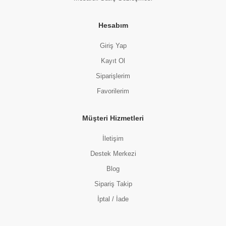
Hesabım
Giriş Yap
Kayıt Ol
Siparişlerim
Favorilerim
Müşteri Hizmetleri
Anne ve Bebek Bakım
İletişim
HİPP ORGANİK KAYISI PÜRESİ 125 GR
Hİ
(0 Değerlendirme)
Destek Merkezi
82.00 TL
Blog
Sipariş Takip
İptal / İade