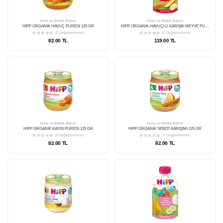
Anne ve Bebek Bakım
HİPP ORGANİK ARMUT PÜRESİ 125 GR
(0 Değerlendirme)
85.00 TL