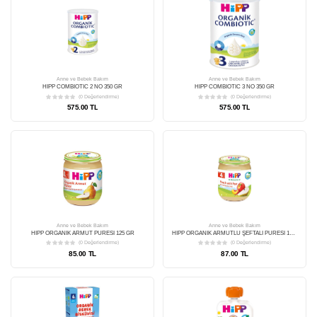
Anne ve Bebek Bakım
HİPP 1 ORGANİK COMBIOTIC BEBEK SÜTÜ 600 GR
(0 Değerlendirme)
875.00 TL
Anne ve Bebek Bakım