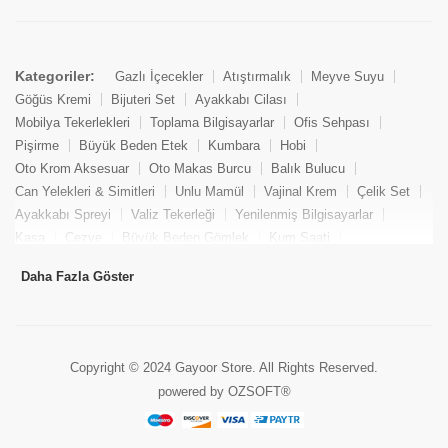
Kategoriler:
Gazlı İçecekler
Atıştırmalık
Meyve Suyu
Göğüs Kremi
Bijuteri Set
Ayakkabı Cilası
Mobilya Tekerlekleri
Toplama Bilgisayarlar
Ofis Sehpası
Pişirme
Büyük Beden Etek
Kumbara
Hobi
Anne ve Bebek Bakım
Oto Krom Aksesuar
Oto Makas Burcu
Balık Bulucu
HİPP ORGANİK SÜTLAÇ 125 GR
Can Yelekleri & Simitleri
Unlu Mamül
Vajinal Krem
Çelik Set
(0 Değerlendirme)
Ayakkabı Spreyi
Valiz Tekerleği
Yenilenmiş Bilgisayarlar
73.00 TL
Kasa
Cezve
Büyük Beden Gömlek
Kum Saati
Yemek Kitabı
Pandizod
Oto Hortum
Balıkçı Taburesi
Daha Fazla Göster
Tekne Bağlama & Demirleme
Kuru Pasta
Penis Kremi
Elmas Set & Takım
Ayakkabı Bakım Süngeri
Boya
Yenilenmiş Mini Masaüstü Bilgisayar
Keson
Tava
Büyük Beden Abiye Elbise
Uzaktan Kumandalı Araçlar
Copyright © 2024 Gayoor Store. All Rights Reserved.
Gezi & Turizm
Oto Anten
Roll Körük
powered by OZSOFT®
Klozet Adaptörü & Lazımlık
Okçuluk
Yara Bandı
Ağırlık Kaldırma Kayışı
Elmas Kolye
Lokma Takımı
Tekne Hırdavatı ve Tesisatı
Yatırımlık Altın Bilezik