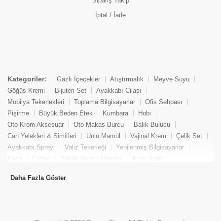
Sipariş Takip
İptal / İade
Kategoriler:
Gazlı İçecekler
Atıştırmalık
Meyve Suyu
Göğüs Kremi
Bijuteri Set
Ayakkabı Cilası
Mobilya Tekerlekleri
Toplama Bilgisayarlar
Ofis Sehpası
Pişirme
Büyük Beden Etek
Kumbara
Hobi
Oto Krom Aksesuar
Oto Makas Burcu
Balık Bulucu
Can Yelekleri & Simitleri
Unlu Mamül
Vajinal Krem
Çelik Set
Ayakkabı Spreyi
Valiz Tekerleği
Yenilenmiş Bilgisayarlar
Kasa
Cezve
Büyük Beden Gömlek
Kum Saati
Yemek Kitabı
Pandizod
Oto Hortum
Balıkçı Taburesi
Daha Fazla Göster
Tekne Bağlama & Demirleme
Kuru Pasta
Penis Kremi
Elmas Set & Takım
Ayakkabı Bakım Süngeri
Boya
Yenilenmiş Mini Masaüstü Bilgisayar
Keson
Tava
Büyük Beden Abiye Elbise
Uzaktan Kumandalı Araçlar