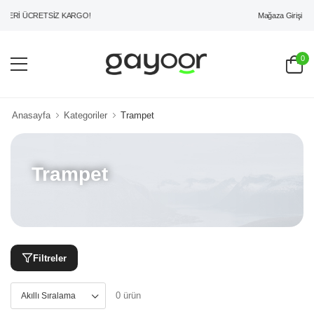
Mağaza Girişi
ZERİ ÜCRETSİZ KARGO!
0
Anasayfa
Kategoriler
Trampet
Trampet
Filtreler
0 ürün