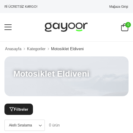
Mağaza Girişi
ERİ ÜCRETSİZ KARGO!
0
Anasayfa
Kategoriler
Motosiklet Eldiveni
Motosiklet Eldiveni
Filtreler
0 ürün