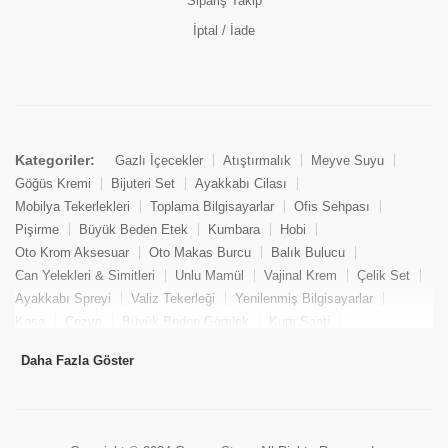
Sipariş Takip
İptal / İade
Kategoriler:
Gazlı İçecekler
Atıştırmalık
Meyve Suyu
Göğüs Kremi
Bijuteri Set
Ayakkabı Cilası
Mobilya Tekerlekleri
Toplama Bilgisayarlar
Ofis Sehpası
Pişirme
Büyük Beden Etek
Kumbara
Hobi
Oto Krom Aksesuar
Oto Makas Burcu
Balık Bulucu
Can Yelekleri & Simitleri
Unlu Mamül
Vajinal Krem
Çelik Set
Ayakkabı Spreyi
Valiz Tekerleği
Yenilenmiş Bilgisayarlar
Kasa
Cezve
Büyük Beden Gömlek
Kum Saati
Yemek Kitabı
Pandizod
Oto Hortum
Balıkçı Taburesi
Daha Fazla Göster
Tekne Bağlama & Demirleme
Kuru Pasta
Penis Kremi
Elmas Set & Takım
Ayakkabı Bakım Süngeri
Boya
Yenilenmiş Mini Masaüstü Bilgisayar
Keson
Tava
Büyük Beden Abiye Elbise
Uzaktan Kumandalı Araçlar