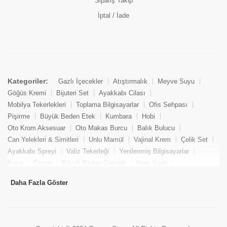
Sipariş Takip
İptal / İade
Kategoriler:
Gazlı İçecekler
Atıştırmalık
Meyve Suyu
Göğüs Kremi
Bijuteri Set
Ayakkabı Cilası
Mobilya Tekerlekleri
Toplama Bilgisayarlar
Ofis Sehpası
Pişirme
Büyük Beden Etek
Kumbara
Hobi
Oto Krom Aksesuar
Oto Makas Burcu
Balık Bulucu
Can Yelekleri & Simitleri
Unlu Mamül
Vajinal Krem
Çelik Set
Ayakkabı Spreyi
Valiz Tekerleği
Yenilenmiş Bilgisayarlar
Kasa
Cezve
Büyük Beden Gömlek
Kum Saati
Yemek Kitabı
Pandizod
Oto Hortum
Balıkçı Taburesi
Daha Fazla Göster
Tekne Bağlama & Demirleme
Kuru Pasta
Penis Kremi
Elmas Set & Takım
Ayakkabı Bakım Süngeri
Boya
Yenilenmiş Mini Masaüstü Bilgisayar
Keson
Tava
Büyük Beden Abiye Elbise
Uzaktan Kumandalı Araçlar