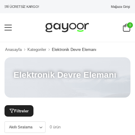
Mağaza Girişi
ZERİ ÜCRETSİZ KARGO!
0
Anasayfa
Kategoriler
Elektronik Devre Elemanı
Elektronik Devre Elemanı
Filtreler
0 ürün