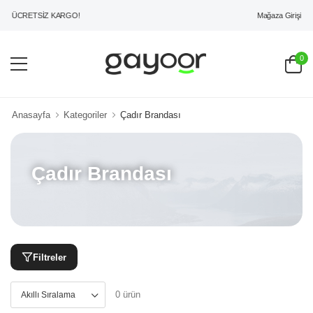
Mağaza Girişi
İ ÜCRETSİZ KARGO!
0
Anasayfa
Kategoriler
Çadır Brandası
Çadır Brandası
Filtreler
0 ürün