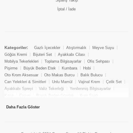
Sipariş Takip
İptal / İade
Kategoriler:
Gazlı İçecekler
Atıştırmalık
Meyve Suyu
Göğüs Kremi
Bijuteri Set
Ayakkabı Cilası
Mobilya Tekerlekleri
Toplama Bilgisayarlar
Ofis Sehpası
Pişirme
Büyük Beden Etek
Kumbara
Hobi
Oto Krom Aksesuar
Oto Makas Burcu
Balık Bulucu
Can Yelekleri & Simitleri
Unlu Mamül
Vajinal Krem
Çelik Set
Ayakkabı Spreyi
Valiz Tekerleği
Yenilenmiş Bilgisayarlar
Kasa
Cezve
Büyük Beden Gömlek
Kum Saati
Yemek Kitabı
Pandizod
Oto Hortum
Balıkçı Taburesi
Daha Fazla Göster
Tekne Bağlama & Demirleme
Kuru Pasta
Penis Kremi
Elmas Set & Takım
Ayakkabı Bakım Süngeri
Boya
Yenilenmiş Mini Masaüstü Bilgisayar
Keson
Tava
Büyük Beden Abiye Elbise
Uzaktan Kumandalı Araçlar