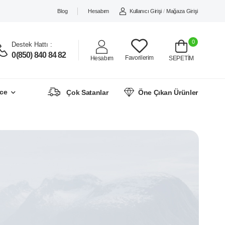
Blog
Hesabım
Kullanıcı Girişi
/
Mağaza Girişi
0
Destek Hattı :
0(850) 840 84 82
Favorilerim
Hesabım
SEPETİM
ce
Çok Satanlar
Öne Çıkan Ürünler