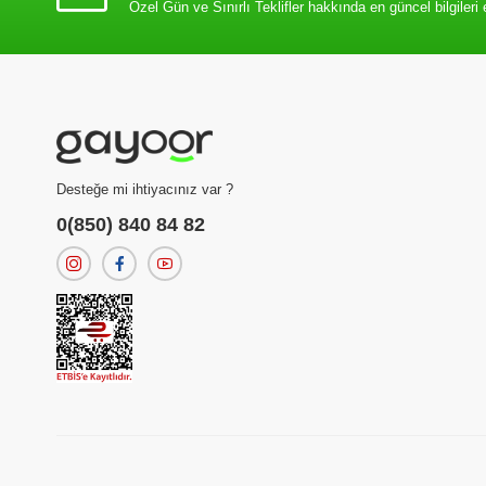
Özel Gün ve Sınırlı Teklifler hakkında en güncel bilgileri 
Desteğe mi ihtiyacınız var ?
0(850) 840 84 82