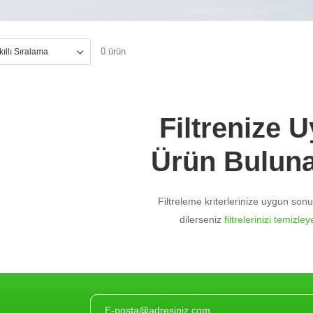
0 ürün
Filtrenize 
Ürün Bulun
Filtreleme kriterlerinize uygun so
dilerseniz
filtrelerinizi temizleye