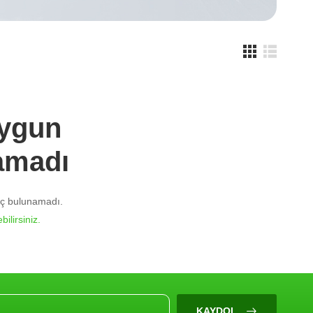
Uygun
amadı
nuç bulunamadı.
bilirsiniz.
KAYDOL