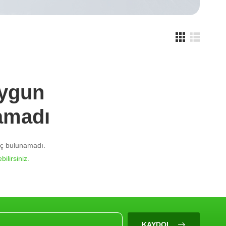
Uygun
amadı
nuç bulunamadı.
bilirsiniz.
KAYDOL