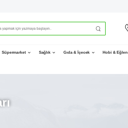
Süpermarket
Sağlık
Gıda & İçecek
Hobi & Eğlen
rı