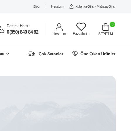
Blog
Hesabım
Kullanıcı Girişi
/
Mağaza Girişi
0
Destek Hattı :
0(850) 840 84 82
Favorilerim
Hesabım
SEPETİM
ce
Çok Satanlar
Öne Çıkan Ürünler