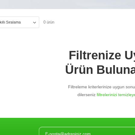
0 ürün
Filtrenize 
Ürün Bulun
Filtreleme kriterlerinize uygun so
dilerseniz
filtrelerinizi temizleye