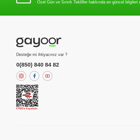
Özel Gün ve Sınırlı Teklifler hakkında en güncel bilgileri 
Desteğe mi ihtiyacınız var ?
0(850) 840 84 82