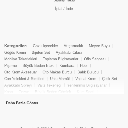
Sipariş Takip
İptal / İade
Kategoriler:
Gazlı İçecekler
Atıştırmalık
Meyve Suyu
Göğüs Kremi
Bijuteri Set
Ayakkabı Cilası
Mobilya Tekerlekleri
Toplama Bilgisayarlar
Ofis Sehpası
Pişirme
Büyük Beden Etek
Kumbara
Hobi
Oto Krom Aksesuar
Oto Makas Burcu
Balık Bulucu
Can Yelekleri & Simitleri
Unlu Mamül
Vajinal Krem
Çelik Set
Ayakkabı Spreyi
Valiz Tekerleği
Yenilenmiş Bilgisayarlar
Kasa
Cezve
Büyük Beden Gömlek
Kum Saati
Yemek Kitabı
Pandizod
Oto Hortum
Balıkçı Taburesi
Daha Fazla Göster
Tekne Bağlama & Demirleme
Kuru Pasta
Penis Kremi
Elmas Set & Takım
Ayakkabı Bakım Süngeri
Boya
Yenilenmiş Mini Masaüstü Bilgisayar
Keson
Tava
Büyük Beden Abiye Elbise
Uzaktan Kumandalı Araçlar