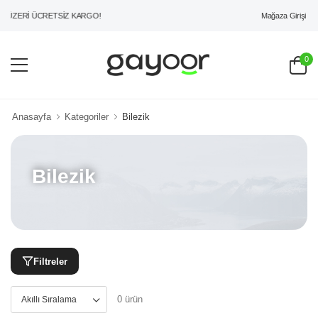
Mağaza Girişi
 ÜZERİ ÜCRETSİZ KARGO!
0
Anasayfa
Kategoriler
Bilezik
Bilezik
Filtreler
0 ürün