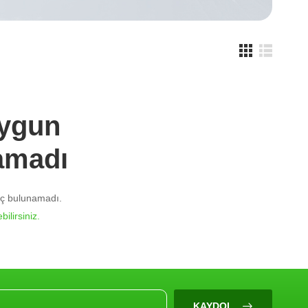
Uygun
amadı
nuç bulunamadı.
bilirsiniz.
KAYDOL