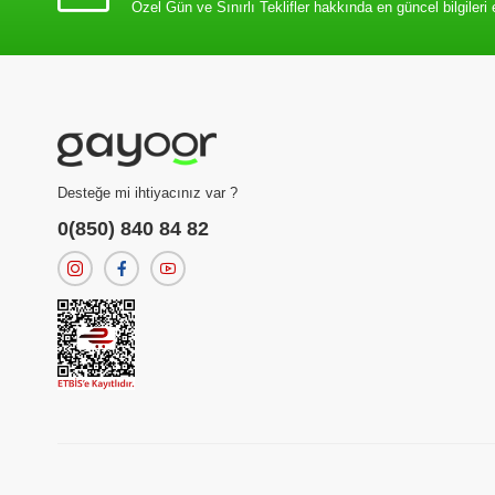
Özel Gün ve Sınırlı Teklifler hakkında en güncel bilgileri 
Desteğe mi ihtiyacınız var ?
0(850) 840 84 82