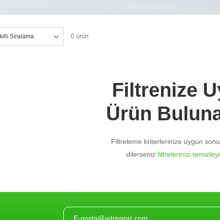
0 ürün
Filtrenize 
Ürün Bulun
Filtreleme kriterlerinize uygun so
dilerseniz
filtrelerinizi temizleye