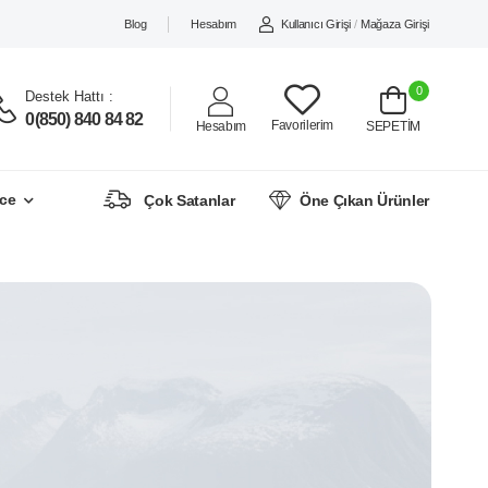
Blog
Hesabım
Kullanıcı Girişi
/
Mağaza Girişi
0
Destek Hattı :
0(850) 840 84 82
Favorilerim
Hesabım
SEPETİM
ce
Çok Satanlar
Öne Çıkan Ürünler