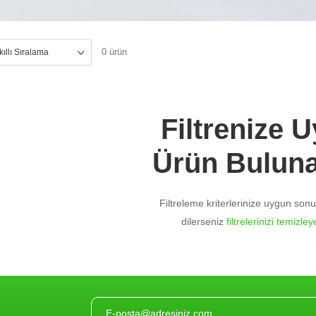
0 ürün
Filtrenize 
Ürün Bulun
Filtreleme kriterlerinize uygun so
dilerseniz
filtrelerinizi temizleye