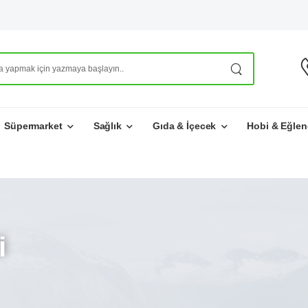
Süpermarket
Sağlık
Gıda & İçecek
Hobi & Eğlen
i