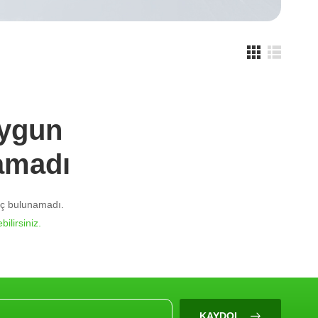
Uygun
amadı
nuç bulunamadı.
bilirsiniz.
KAYDOL