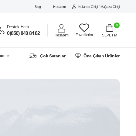
Blog
Hesabım
Kullanıcı Girişi
/
Mağaza Girişi
0
Destek Hattı :
0(850) 840 84 82
Favorilerim
Hesabım
SEPETİM
ce
Çok Satanlar
Öne Çıkan Ürünler