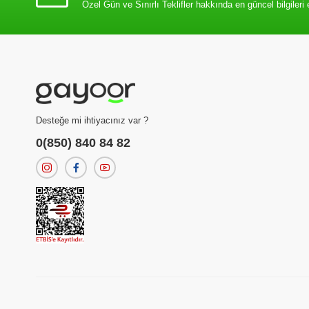
Özel Gün ve Sınırlı Teklifler hakkında en güncel bilgileri 
Desteğe mi ihtiyacınız var ?
0(850) 840 84 82