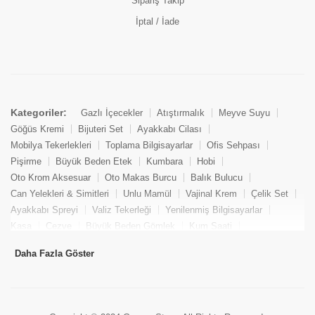
Sipariş Takip
İptal / İade
Kategoriler:
Gazlı İçecekler
Atıştırmalık
Meyve Suyu
Göğüs Kremi
Bijuteri Set
Ayakkabı Cilası
Mobilya Tekerlekleri
Toplama Bilgisayarlar
Ofis Sehpası
Pişirme
Büyük Beden Etek
Kumbara
Hobi
Oto Krom Aksesuar
Oto Makas Burcu
Balık Bulucu
Can Yelekleri & Simitleri
Unlu Mamül
Vajinal Krem
Çelik Set
Ayakkabı Spreyi
Valiz Tekerleği
Yenilenmiş Bilgisayarlar
Kasa
Cezve
Büyük Beden Gömlek
Kum Saati
Yemek Kitabı
Pandizod
Oto Hortum
Balıkçı Taburesi
Daha Fazla Göster
Tekne Bağlama & Demirleme
Kuru Pasta
Penis Kremi
Elmas Set & Takım
Ayakkabı Bakım Süngeri
Boya
Yenilenmiş Mini Masaüstü Bilgisayar
Keson
Tava
Büyük Beden Abiye Elbise
Uzaktan Kumandalı Araçlar