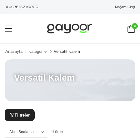
Mağaza Girişi
ERİ ÜCRETSİZ KARGO!
0
Anasayfa
Kategoriler
Versatil Kalem
Versatil Kalem
Filtreler
0 ürün