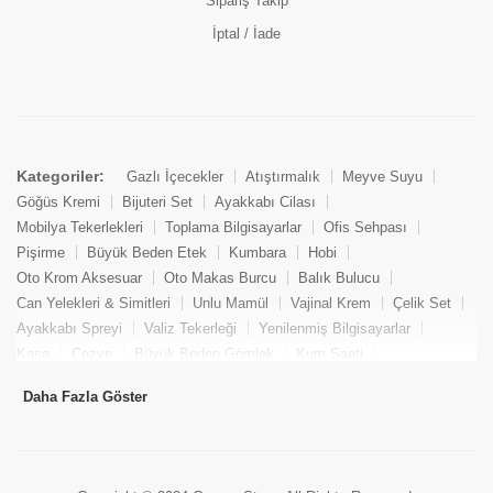
Sipariş Takip
İptal / İade
Kategoriler:
Gazlı İçecekler
Atıştırmalık
Meyve Suyu
Göğüs Kremi
Bijuteri Set
Ayakkabı Cilası
Mobilya Tekerlekleri
Toplama Bilgisayarlar
Ofis Sehpası
Pişirme
Büyük Beden Etek
Kumbara
Hobi
Oto Krom Aksesuar
Oto Makas Burcu
Balık Bulucu
Can Yelekleri & Simitleri
Unlu Mamül
Vajinal Krem
Çelik Set
Ayakkabı Spreyi
Valiz Tekerleği
Yenilenmiş Bilgisayarlar
Kasa
Cezve
Büyük Beden Gömlek
Kum Saati
Yemek Kitabı
Pandizod
Oto Hortum
Balıkçı Taburesi
Daha Fazla Göster
Tekne Bağlama & Demirleme
Kuru Pasta
Penis Kremi
Elmas Set & Takım
Ayakkabı Bakım Süngeri
Boya
Yenilenmiş Mini Masaüstü Bilgisayar
Keson
Tava
Büyük Beden Abiye Elbise
Uzaktan Kumandalı Araçlar