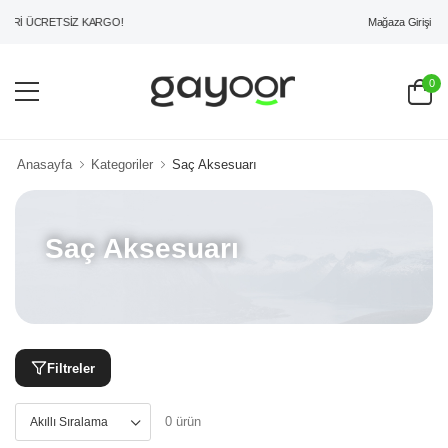
Mağaza Girişi
ERİ ÜCRETSİZ KARGO!
0
Anasayfa
Kategoriler
Saç Aksesuarı
Saç Aksesuarı
Filtreler
0 ürün