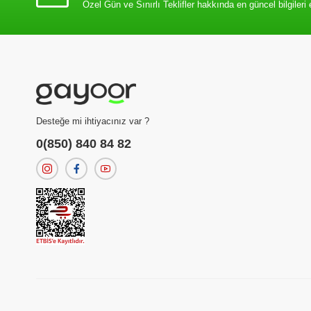
Özel Gün ve Sınırlı Teklifler hakkında en güncel bilgileri 
Desteğe mi ihtiyacınız var ?
0(850) 840 84 82