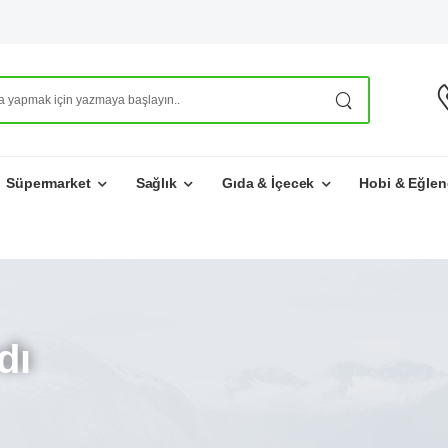
Süpermarket
Sağlık
Gıda & İçecek
Hobi & Eğlen
dı