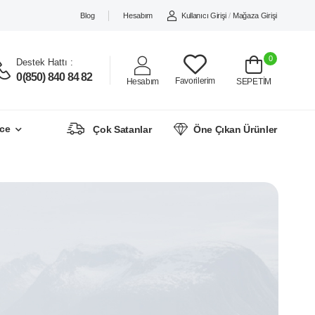
Blog
Hesabım
Kullanıcı Girişi
/
Mağaza Girişi
0
Destek Hattı :
0(850) 840 84 82
Favorilerim
Hesabım
SEPETİM
ce
Çok Satanlar
Öne Çıkan Ürünler