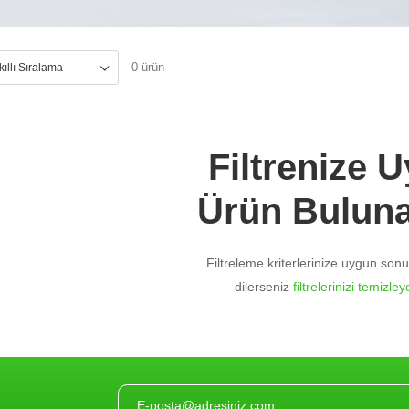
0 ürün
Filtrenize 
Ürün Bulun
Filtreleme kriterlerinize uygun so
dilerseniz
filtrelerinizi temizleye