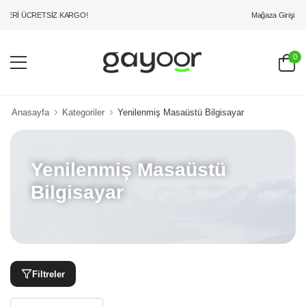
Mağaza Girişi
ZERİ ÜCRETSİZ KARGO!
0
Anasayfa
Kategoriler
Yenilenmiş Masaüstü Bilgisayar
Yenilenmiş Masaüstü
Bilgisayar
Filtreler