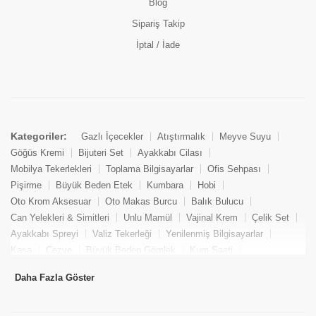
Blog
Sipariş Takip
İptal / İade
Kategoriler:
Gazlı İçecekler
Atıştırmalık
Meyve Suyu
Göğüs Kremi
Bijuteri Set
Ayakkabı Cilası
Mobilya Tekerlekleri
Toplama Bilgisayarlar
Ofis Sehpası
Pişirme
Büyük Beden Etek
Kumbara
Hobi
Oto Krom Aksesuar
Oto Makas Burcu
Balık Bulucu
Can Yelekleri & Simitleri
Unlu Mamül
Vajinal Krem
Çelik Set
Ayakkabı Spreyi
Valiz Tekerleği
Yenilenmiş Bilgisayarlar
Kasa
Cezve
Büyük Beden Gömlek
Kum Saati
Yemek Kitabı
Pandizod
Oto Hortum
Balıkçı Taburesi
Daha Fazla Göster
Tekne Bağlama & Demirleme
Kuru Pasta
Penis Kremi
Elmas Set & Takım
Ayakkabı Bakım Süngeri
Boya
Yenilenmiş Mini Masaüstü Bilgisayar
Keson
Tava