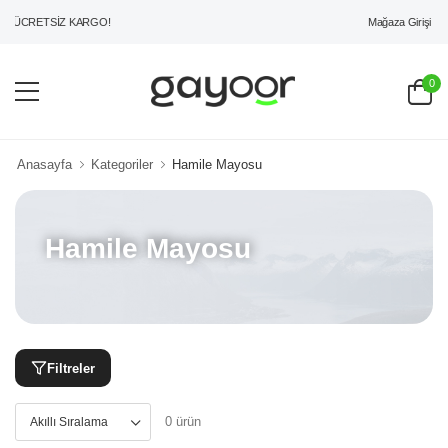
Mağaza Girişi
İ ÜCRETSİZ KARGO!
0
Anasayfa
Kategoriler
Hamile Mayosu
Hamile Mayosu
Filtreler
0 ürün