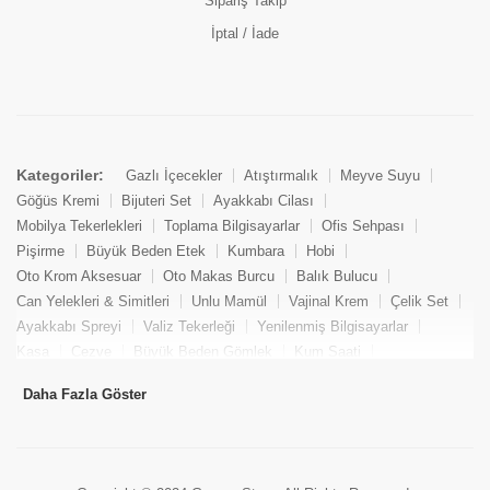
Sipariş Takip
İptal / İade
Kategoriler:
Gazlı İçecekler
Atıştırmalık
Meyve Suyu
Göğüs Kremi
Bijuteri Set
Ayakkabı Cilası
Mobilya Tekerlekleri
Toplama Bilgisayarlar
Ofis Sehpası
Pişirme
Büyük Beden Etek
Kumbara
Hobi
Oto Krom Aksesuar
Oto Makas Burcu
Balık Bulucu
Can Yelekleri & Simitleri
Unlu Mamül
Vajinal Krem
Çelik Set
Ayakkabı Spreyi
Valiz Tekerleği
Yenilenmiş Bilgisayarlar
Kasa
Cezve
Büyük Beden Gömlek
Kum Saati
Yemek Kitabı
Pandizod
Oto Hortum
Balıkçı Taburesi
Daha Fazla Göster
Tekne Bağlama & Demirleme
Kuru Pasta
Penis Kremi
Elmas Set & Takım
Ayakkabı Bakım Süngeri
Boya
Yenilenmiş Mini Masaüstü Bilgisayar
Keson
Tava
Büyük Beden Abiye Elbise
Uzaktan Kumandalı Araçlar