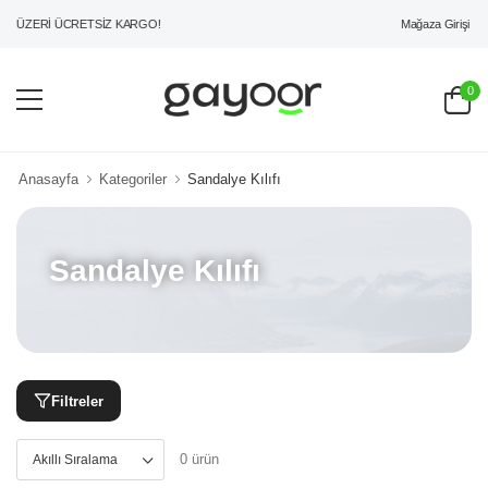
Mağaza Girişi
L ÜZERİ ÜCRETSİZ KARGO!
0
Anasayfa
Kategoriler
Sandalye Kılıfı
Sandalye Kılıfı
Filtreler
0 ürün