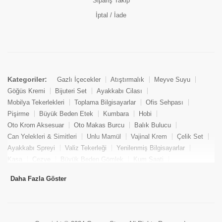
Sipariş Takip
İptal / İade
Kategoriler:
Gazlı İçecekler
Atıştırmalık
Meyve Suyu
Göğüs Kremi
Bijuteri Set
Ayakkabı Cilası
Mobilya Tekerlekleri
Toplama Bilgisayarlar
Ofis Sehpası
Pişirme
Büyük Beden Etek
Kumbara
Hobi
Oto Krom Aksesuar
Oto Makas Burcu
Balık Bulucu
Can Yelekleri & Simitleri
Unlu Mamül
Vajinal Krem
Çelik Set
Ayakkabı Spreyi
Valiz Tekerleği
Yenilenmiş Bilgisayarlar
Kasa
Cezve
Büyük Beden Gömlek
Kum Saati
Yemek Kitabı
Pandizod
Oto Hortum
Balıkçı Taburesi
Daha Fazla Göster
Tekne Bağlama & Demirleme
Kuru Pasta
Penis Kremi
Elmas Set & Takım
Ayakkabı Bakım Süngeri
Boya
Yenilenmiş Mini Masaüstü Bilgisayar
Keson
Tava
Büyük Beden Abiye Elbise
Uzaktan Kumandalı Araçlar