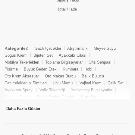
Sipariş Takip
İptal / İade
Kategoriler:
Gazlı İçecekler
Atıştırmalık
Meyve Suyu
Göğüs Kremi
Bijuteri Set
Ayakkabı Cilası
Mobilya Tekerlekleri
Toplama Bilgisayarlar
Ofis Sehpası
Pişirme
Büyük Beden Etek
Kumbara
Hobi
Oto Krom Aksesuar
Oto Makas Burcu
Balık Bulucu
Can Yelekleri & Simitleri
Unlu Mamül
Vajinal Krem
Çelik Set
Ayakkabı Spreyi
Valiz Tekerleği
Yenilenmiş Bilgisayarlar
Kasa
Cezve
Büyük Beden Gömlek
Kum Saati
Yemek Kitabı
Pandizod
Oto Hortum
Balıkçı Taburesi
Daha Fazla Göster
Tekne Bağlama & Demirleme
Kuru Pasta
Penis Kremi
Elmas Set & Takım
Ayakkabı Bakım Süngeri
Boya
Yenilenmiş Mini Masaüstü Bilgisayar
Keson
Tava
Büyük Beden Abiye Elbise
Uzaktan Kumandalı Araçlar