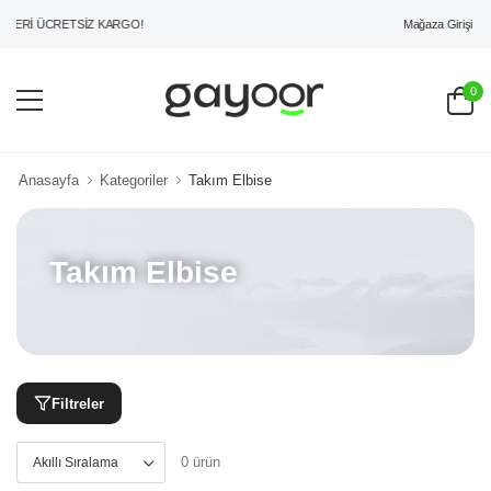
Mağaza Girişi
ZERİ ÜCRETSİZ KARGO!
0
Anasayfa
Kategoriler
Takım Elbise
Takım Elbise
Filtreler
0 ürün