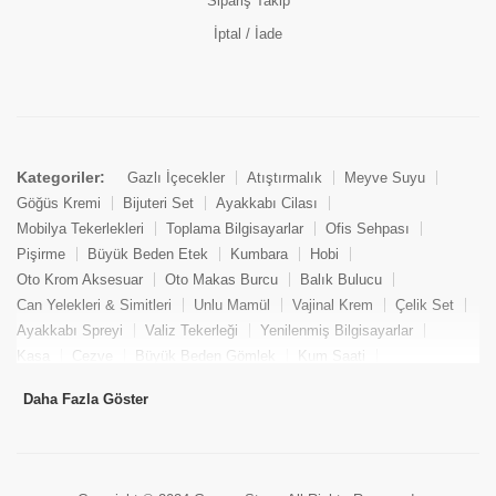
Sipariş Takip
İptal / İade
Kategoriler:
Gazlı İçecekler
Atıştırmalık
Meyve Suyu
Göğüs Kremi
Bijuteri Set
Ayakkabı Cilası
Mobilya Tekerlekleri
Toplama Bilgisayarlar
Ofis Sehpası
Pişirme
Büyük Beden Etek
Kumbara
Hobi
Oto Krom Aksesuar
Oto Makas Burcu
Balık Bulucu
Can Yelekleri & Simitleri
Unlu Mamül
Vajinal Krem
Çelik Set
Ayakkabı Spreyi
Valiz Tekerleği
Yenilenmiş Bilgisayarlar
Kasa
Cezve
Büyük Beden Gömlek
Kum Saati
Yemek Kitabı
Pandizod
Oto Hortum
Balıkçı Taburesi
Daha Fazla Göster
Tekne Bağlama & Demirleme
Kuru Pasta
Penis Kremi
Elmas Set & Takım
Ayakkabı Bakım Süngeri
Boya
Yenilenmiş Mini Masaüstü Bilgisayar
Keson
Tava
Büyük Beden Abiye Elbise
Uzaktan Kumandalı Araçlar