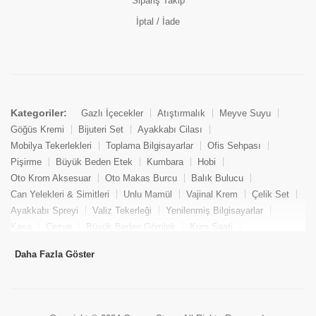
Sipariş Takip
İptal / İade
Kategoriler:
Gazlı İçecekler
Atıştırmalık
Meyve Suyu
Göğüs Kremi
Bijuteri Set
Ayakkabı Cilası
Mobilya Tekerlekleri
Toplama Bilgisayarlar
Ofis Sehpası
Pişirme
Büyük Beden Etek
Kumbara
Hobi
Oto Krom Aksesuar
Oto Makas Burcu
Balık Bulucu
Can Yelekleri & Simitleri
Unlu Mamül
Vajinal Krem
Çelik Set
Ayakkabı Spreyi
Valiz Tekerleği
Yenilenmiş Bilgisayarlar
Kasa
Cezve
Büyük Beden Gömlek
Kum Saati
Yemek Kitabı
Pandizod
Oto Hortum
Balıkçı Taburesi
Daha Fazla Göster
Tekne Bağlama & Demirleme
Kuru Pasta
Penis Kremi
Elmas Set & Takım
Ayakkabı Bakım Süngeri
Boya
Yenilenmiş Mini Masaüstü Bilgisayar
Keson
Tava
Büyük Beden Abiye Elbise
Uzaktan Kumandalı Araçlar