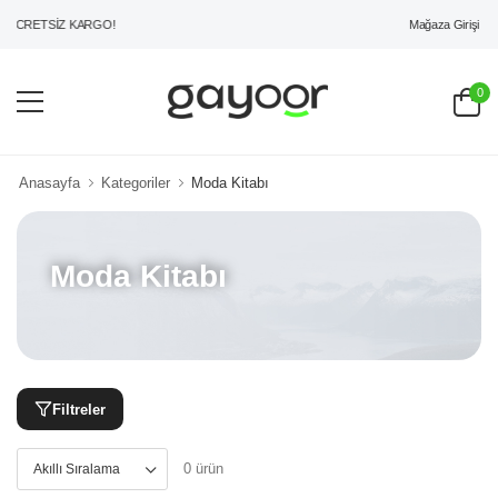
Mağaza Girişi
 ÜCRETSİZ KARGO!
0
Anasayfa
Kategoriler
Moda Kitabı
Moda Kitabı
Filtreler
0 ürün