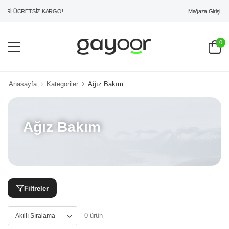
Mağaza Girişi
ERİ ÜCRETSİZ KARGO!
0
Anasayfa
Kategoriler
Ağız Bakım
Ağız Bakım
Filtreler
0 ürün