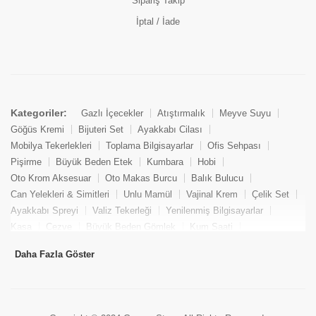
Sipariş Takip
İptal / İade
Kategoriler:
Gazlı İçecekler
Atıştırmalık
Meyve Suyu
Göğüs Kremi
Bijuteri Set
Ayakkabı Cilası
Mobilya Tekerlekleri
Toplama Bilgisayarlar
Ofis Sehpası
Pişirme
Büyük Beden Etek
Kumbara
Hobi
Oto Krom Aksesuar
Oto Makas Burcu
Balık Bulucu
Can Yelekleri & Simitleri
Unlu Mamül
Vajinal Krem
Çelik Set
Ayakkabı Spreyi
Valiz Tekerleği
Yenilenmiş Bilgisayarlar
Kasa
Cezve
Büyük Beden Gömlek
Kum Saati
Yemek Kitabı
Pandizod
Oto Hortum
Balıkçı Taburesi
Daha Fazla Göster
Tekne Bağlama & Demirleme
Kuru Pasta
Penis Kremi
Elmas Set & Takım
Ayakkabı Bakım Süngeri
Boya
Yenilenmiş Mini Masaüstü Bilgisayar
Keson
Tava
Büyük Beden Abiye Elbise
Uzaktan Kumandalı Araçlar