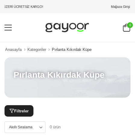
Mağaza Girişi
 ÜZERİ ÜCRETSİZ KARGO!
0
Anasayfa
Kategoriler
Pırlanta Kıkırdak Küpe
Pırlanta Kıkırdak Küpe
Filtreler
0 ürün