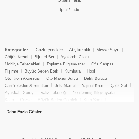
Sipariş Takip
İptal / İade
Kategoriler:
Gazlı İçecekler
Atıştırmalık
Meyve Suyu
Göğüs Kremi
Bijuteri Set
Ayakkabı Cilası
Mobilya Tekerlekleri
Toplama Bilgisayarlar
Ofis Sehpası
Pişirme
Büyük Beden Etek
Kumbara
Hobi
Oto Krom Aksesuar
Oto Makas Burcu
Balık Bulucu
Can Yelekleri & Simitleri
Unlu Mamül
Vajinal Krem
Çelik Set
Ayakkabı Spreyi
Valiz Tekerleği
Yenilenmiş Bilgisayarlar
Kasa
Cezve
Büyük Beden Gömlek
Kum Saati
Yemek Kitabı
Pandizod
Oto Hortum
Balıkçı Taburesi
Daha Fazla Göster
Tekne Bağlama & Demirleme
Kuru Pasta
Penis Kremi
Elmas Set & Takım
Ayakkabı Bakım Süngeri
Boya
Yenilenmiş Mini Masaüstü Bilgisayar
Keson
Tava
Büyük Beden Abiye Elbise
Uzaktan Kumandalı Araçlar