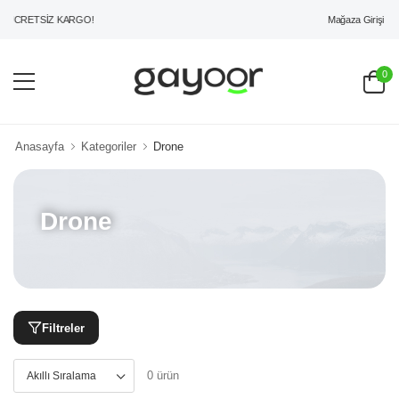
Mağaza Girişi
 ÜCRETSİZ KARGO!
0
Anasayfa
Kategoriler
Drone
Drone
Filtreler
0 ürün