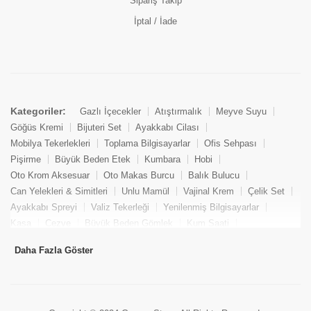
Sipariş Takip
İptal / İade
Kategoriler:
Gazlı İçecekler
Atıştırmalık
Meyve Suyu
Göğüs Kremi
Bijuteri Set
Ayakkabı Cilası
Mobilya Tekerlekleri
Toplama Bilgisayarlar
Ofis Sehpası
Pişirme
Büyük Beden Etek
Kumbara
Hobi
Oto Krom Aksesuar
Oto Makas Burcu
Balık Bulucu
Can Yelekleri & Simitleri
Unlu Mamül
Vajinal Krem
Çelik Set
Ayakkabı Spreyi
Valiz Tekerleği
Yenilenmiş Bilgisayarlar
Kasa
Cezve
Büyük Beden Gömlek
Kum Saati
Yemek Kitabı
Pandizod
Oto Hortum
Balıkçı Taburesi
Daha Fazla Göster
Tekne Bağlama & Demirleme
Kuru Pasta
Penis Kremi
Elmas Set & Takım
Ayakkabı Bakım Süngeri
Boya
Yenilenmiş Mini Masaüstü Bilgisayar
Keson
Tava
Büyük Beden Abiye Elbise
Uzaktan Kumandalı Araçlar