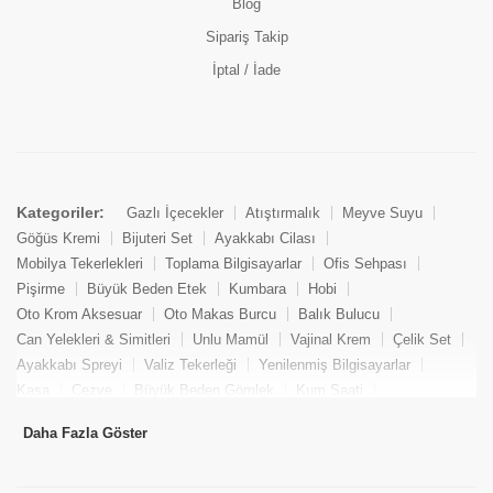
Blog
Sipariş Takip
İptal / İade
Kategoriler:
Gazlı İçecekler
Atıştırmalık
Meyve Suyu
Göğüs Kremi
Bijuteri Set
Ayakkabı Cilası
Mobilya Tekerlekleri
Toplama Bilgisayarlar
Ofis Sehpası
Pişirme
Büyük Beden Etek
Kumbara
Hobi
Oto Krom Aksesuar
Oto Makas Burcu
Balık Bulucu
Can Yelekleri & Simitleri
Unlu Mamül
Vajinal Krem
Çelik Set
Ayakkabı Spreyi
Valiz Tekerleği
Yenilenmiş Bilgisayarlar
Kasa
Cezve
Büyük Beden Gömlek
Kum Saati
Yemek Kitabı
Pandizod
Oto Hortum
Balıkçı Taburesi
Daha Fazla Göster
Tekne Bağlama & Demirleme
Kuru Pasta
Penis Kremi
Elmas Set & Takım
Ayakkabı Bakım Süngeri
Boya
Yenilenmiş Mini Masaüstü Bilgisayar
Keson
Tava