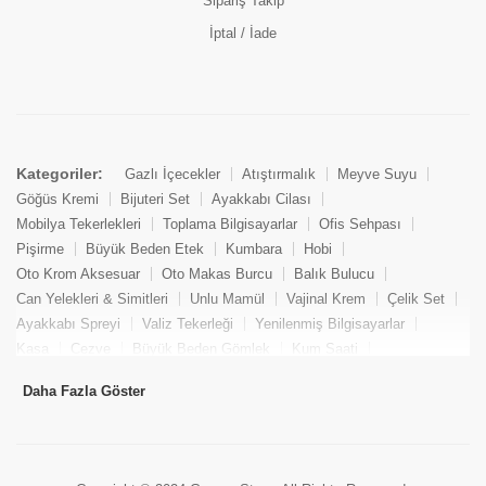
Sipariş Takip
İptal / İade
Kategoriler:
Gazlı İçecekler
Atıştırmalık
Meyve Suyu
Göğüs Kremi
Bijuteri Set
Ayakkabı Cilası
Mobilya Tekerlekleri
Toplama Bilgisayarlar
Ofis Sehpası
Pişirme
Büyük Beden Etek
Kumbara
Hobi
Oto Krom Aksesuar
Oto Makas Burcu
Balık Bulucu
Can Yelekleri & Simitleri
Unlu Mamül
Vajinal Krem
Çelik Set
Ayakkabı Spreyi
Valiz Tekerleği
Yenilenmiş Bilgisayarlar
Kasa
Cezve
Büyük Beden Gömlek
Kum Saati
Yemek Kitabı
Pandizod
Oto Hortum
Balıkçı Taburesi
Daha Fazla Göster
Tekne Bağlama & Demirleme
Kuru Pasta
Penis Kremi
Elmas Set & Takım
Ayakkabı Bakım Süngeri
Boya
Yenilenmiş Mini Masaüstü Bilgisayar
Keson
Tava
Büyük Beden Abiye Elbise
Uzaktan Kumandalı Araçlar