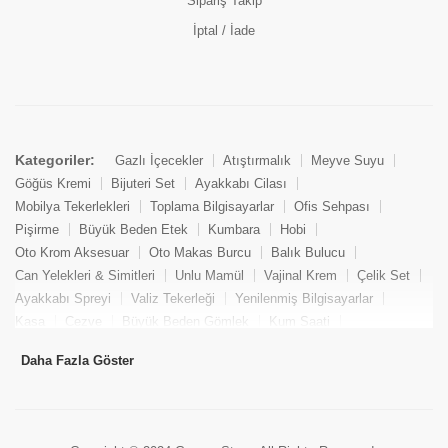
Sipariş Takip
İptal / İade
Kategoriler:
Gazlı İçecekler
Atıştırmalık
Meyve Suyu
Göğüs Kremi
Bijuteri Set
Ayakkabı Cilası
Mobilya Tekerlekleri
Toplama Bilgisayarlar
Ofis Sehpası
Pişirme
Büyük Beden Etek
Kumbara
Hobi
Oto Krom Aksesuar
Oto Makas Burcu
Balık Bulucu
Can Yelekleri & Simitleri
Unlu Mamül
Vajinal Krem
Çelik Set
Ayakkabı Spreyi
Valiz Tekerleği
Yenilenmiş Bilgisayarlar
Kasa
Cezve
Büyük Beden Gömlek
Kum Saati
Yemek Kitabı
Pandizod
Oto Hortum
Balıkçı Taburesi
Daha Fazla Göster
Tekne Bağlama & Demirleme
Kuru Pasta
Penis Kremi
Elmas Set & Takım
Ayakkabı Bakım Süngeri
Boya
Yenilenmiş Mini Masaüstü Bilgisayar
Keson
Tava
Büyük Beden Abiye Elbise
Uzaktan Kumandalı Araçlar