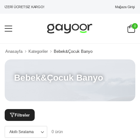
Mağaza Girişi
 ÜZERİ ÜCRETSİZ KARGO!
0
Anasayfa
Kategoriler
Bebek&Çocuk Banyo
Bebek&Çocuk Banyo
Filtreler
0 ürün