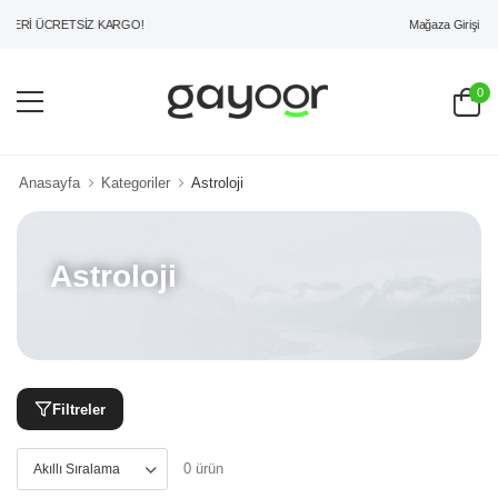
Mağaza Girişi
ZERİ ÜCRETSİZ KARGO!
0
Anasayfa
Kategoriler
Astroloji
Astroloji
Filtreler
0 ürün