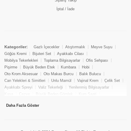
Sipariş Takip
İptal / İade
Kategoriler:
Gazlı İçecekler
Atıştırmalık
Meyve Suyu
Göğüs Kremi
Bijuteri Set
Ayakkabı Cilası
Mobilya Tekerlekleri
Toplama Bilgisayarlar
Ofis Sehpası
Pişirme
Büyük Beden Etek
Kumbara
Hobi
Oto Krom Aksesuar
Oto Makas Burcu
Balık Bulucu
Can Yelekleri & Simitleri
Unlu Mamül
Vajinal Krem
Çelik Set
Ayakkabı Spreyi
Valiz Tekerleği
Yenilenmiş Bilgisayarlar
Kasa
Cezve
Büyük Beden Gömlek
Kum Saati
Yemek Kitabı
Pandizod
Oto Hortum
Balıkçı Taburesi
Daha Fazla Göster
Tekne Bağlama & Demirleme
Kuru Pasta
Penis Kremi
Elmas Set & Takım
Ayakkabı Bakım Süngeri
Boya
Yenilenmiş Mini Masaüstü Bilgisayar
Keson
Tava
Büyük Beden Abiye Elbise
Uzaktan Kumandalı Araçlar