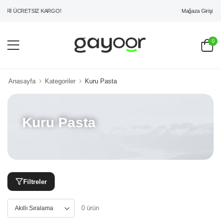
Mağaza Girişi
ERİ ÜCRETSİZ KARGO!
0
Anasayfa
Kategoriler
Kuru Pasta
Kuru Pasta
Filtreler
0 ürün