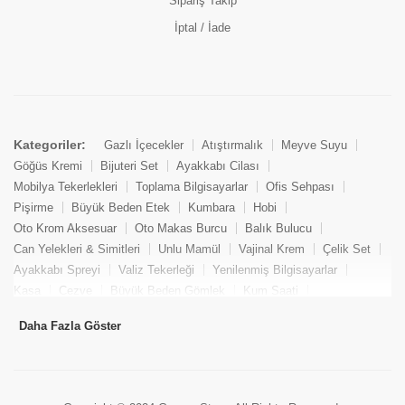
Sipariş Takip
İptal / İade
Kategoriler:
Gazlı İçecekler
Atıştırmalık
Meyve Suyu
Göğüs Kremi
Bijuteri Set
Ayakkabı Cilası
Mobilya Tekerlekleri
Toplama Bilgisayarlar
Ofis Sehpası
Pişirme
Büyük Beden Etek
Kumbara
Hobi
Oto Krom Aksesuar
Oto Makas Burcu
Balık Bulucu
Can Yelekleri & Simitleri
Unlu Mamül
Vajinal Krem
Çelik Set
Ayakkabı Spreyi
Valiz Tekerleği
Yenilenmiş Bilgisayarlar
Kasa
Cezve
Büyük Beden Gömlek
Kum Saati
Yemek Kitabı
Pandizod
Oto Hortum
Balıkçı Taburesi
Daha Fazla Göster
Tekne Bağlama & Demirleme
Kuru Pasta
Penis Kremi
Elmas Set & Takım
Ayakkabı Bakım Süngeri
Boya
Yenilenmiş Mini Masaüstü Bilgisayar
Keson
Tava
Büyük Beden Abiye Elbise
Uzaktan Kumandalı Araçlar