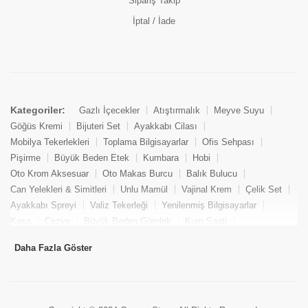
Sipariş Takip
İptal / İade
Kategoriler:
Gazlı İçecekler
Atıştırmalık
Meyve Suyu
Göğüs Kremi
Bijuteri Set
Ayakkabı Cilası
Mobilya Tekerlekleri
Toplama Bilgisayarlar
Ofis Sehpası
Pişirme
Büyük Beden Etek
Kumbara
Hobi
Oto Krom Aksesuar
Oto Makas Burcu
Balık Bulucu
Can Yelekleri & Simitleri
Unlu Mamül
Vajinal Krem
Çelik Set
Ayakkabı Spreyi
Valiz Tekerleği
Yenilenmiş Bilgisayarlar
Kasa
Cezve
Büyük Beden Gömlek
Kum Saati
Yemek Kitabı
Pandizod
Oto Hortum
Balıkçı Taburesi
Daha Fazla Göster
Tekne Bağlama & Demirleme
Kuru Pasta
Penis Kremi
Elmas Set & Takım
Ayakkabı Bakım Süngeri
Boya
Yenilenmiş Mini Masaüstü Bilgisayar
Keson
Tava
Büyük Beden Abiye Elbise
Uzaktan Kumandalı Araçlar