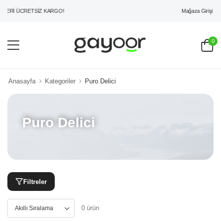
Mağaza Girişi
ZERİ ÜCRETSİZ KARGO!
0
Anasayfa
Kategoriler
Puro Delici
Puro Delici
Filtreler
0 ürün