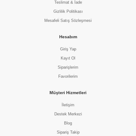
Teslimat & İade
Gizlilik Politikası
Mesafeli Satış Sözleşmesi
Hesabım
Kraker
Charme Grissini Zeytinli 100 Gr
Giriş Yap
(0 Değerlendirme)
Kayıt Ol
165.00 TL
Siparişlerim
Favorilerim
Müşteri Hizmetleri
İletişim
Destek Merkezi
Blog
Sipariş Takip