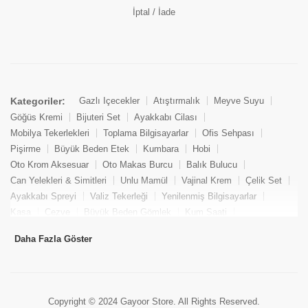
İptal / İade
Kategoriler:
Gazlı İçecekler
Atıştırmalık
Meyve Suyu
Göğüs Kremi
Bijuteri Set
Ayakkabı Cilası
Mobilya Tekerlekleri
Toplama Bilgisayarlar
Ofis Sehpası
Pişirme
Büyük Beden Etek
Kumbara
Hobi
Oto Krom Aksesuar
Oto Makas Burcu
Balık Bulucu
Can Yelekleri & Simitleri
Unlu Mamül
Vajinal Krem
Çelik Set
Ayakkabı Spreyi
Valiz Tekerleği
Yenilenmiş Bilgisayarlar
Kasa
Cezve
Büyük Beden Gömlek
Kum Saati
Yemek Kitabı
Pandizod
Oto Hortum
Balıkçı Taburesi
Daha Fazla Göster
Tekne Bağlama & Demirleme
Kuru Pasta
Penis Kremi
Elmas Set & Takım
Ayakkabı Bakım Süngeri
Boya
Yenilenmiş Mini Masaüstü Bilgisayar
Keson
Tava
Büyük Beden Abiye Elbise
Uzaktan Kumandalı Araçlar
Copyright © 2024 Gayoor Store. All Rights Reserved.
Gezi & Turizm
Oto Anten
Roll Körük