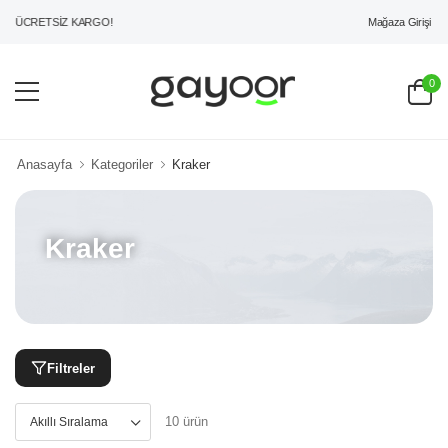
Mağaza Girişi
İ ÜCRETSİZ KARGO!
0
Anasayfa
Kategoriler
Kraker
Kraker
Filtreler
10 ürün