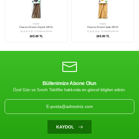
Danvita Peynirli Domatesli & Fesleğenli Kraker 130 Gr
Danvi
(0 Değerlendirme)
245.00 TL
Bültenimize Abone Olun
Özel Gün ve Sınırlı Teklifler hakkında en güncel bilgileri edinin.
Kraker
Danvita Zeytinli & Sarımsaklı Kraker 130 Gr
(0 Değerlendirme)
245.00 TL
KAYDOL