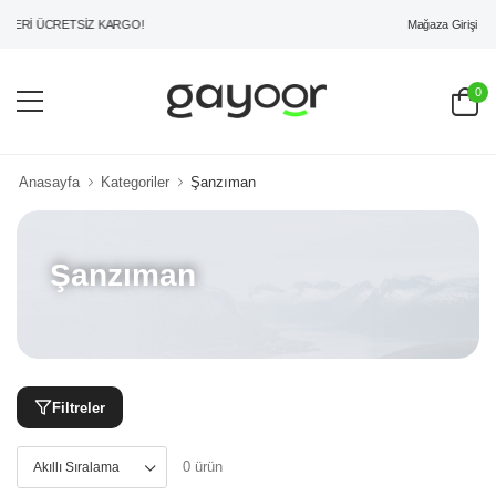
Mağaza Girişi
ZERİ ÜCRETSİZ KARGO!
0
Anasayfa
Kategoriler
Şanzıman
Şanzıman
Filtreler
0 ürün