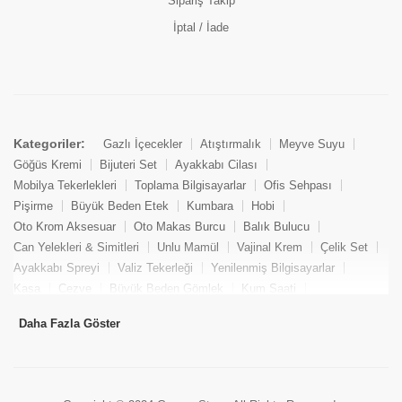
Sipariş Takip
İptal / İade
Kategoriler:
Gazlı İçecekler
Atıştırmalık
Meyve Suyu
Göğüs Kremi
Bijuteri Set
Ayakkabı Cilası
Mobilya Tekerlekleri
Toplama Bilgisayarlar
Ofis Sehpası
Pişirme
Büyük Beden Etek
Kumbara
Hobi
Oto Krom Aksesuar
Oto Makas Burcu
Balık Bulucu
Can Yelekleri & Simitleri
Unlu Mamül
Vajinal Krem
Çelik Set
Ayakkabı Spreyi
Valiz Tekerleği
Yenilenmiş Bilgisayarlar
Kasa
Cezve
Büyük Beden Gömlek
Kum Saati
Yemek Kitabı
Pandizod
Oto Hortum
Balıkçı Taburesi
Daha Fazla Göster
Tekne Bağlama & Demirleme
Kuru Pasta
Penis Kremi
Elmas Set & Takım
Ayakkabı Bakım Süngeri
Boya
Yenilenmiş Mini Masaüstü Bilgisayar
Keson
Tava
Büyük Beden Abiye Elbise
Uzaktan Kumandalı Araçlar