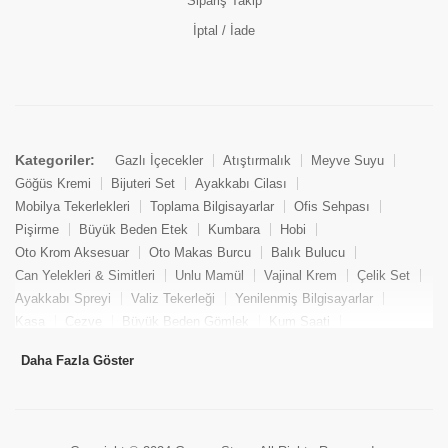
Sipariş Takip
İptal / İade
Kategoriler:
Gazlı İçecekler
Atıştırmalık
Meyve Suyu
Göğüs Kremi
Bijuteri Set
Ayakkabı Cilası
Mobilya Tekerlekleri
Toplama Bilgisayarlar
Ofis Sehpası
Pişirme
Büyük Beden Etek
Kumbara
Hobi
Oto Krom Aksesuar
Oto Makas Burcu
Balık Bulucu
Can Yelekleri & Simitleri
Unlu Mamül
Vajinal Krem
Çelik Set
Ayakkabı Spreyi
Valiz Tekerleği
Yenilenmiş Bilgisayarlar
Kasa
Cezve
Büyük Beden Gömlek
Kum Saati
Yemek Kitabı
Pandizod
Oto Hortum
Balıkçı Taburesi
Daha Fazla Göster
Tekne Bağlama & Demirleme
Kuru Pasta
Penis Kremi
Elmas Set & Takım
Ayakkabı Bakım Süngeri
Boya
Yenilenmiş Mini Masaüstü Bilgisayar
Keson
Tava
Büyük Beden Abiye Elbise
Uzaktan Kumandalı Araçlar