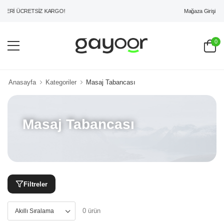
Mağaza Girişi
ZERİ ÜCRETSİZ KARGO!
0
Anasayfa
Kategoriler
Masaj Tabancası
Masaj Tabancası
Filtreler
0 ürün