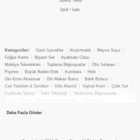
Sipariş Takip
İptal / İade
Kategoriler:
Gazlı İçecekler
Atıştırmalık
Meyve Suyu
Göğüs Kremi
Bijuteri Set
Ayakkabı Cilası
Mobilya Tekerlekleri
Toplama Bilgisayarlar
Ofis Sehpası
Pişirme
Büyük Beden Etek
Kumbara
Hobi
Oto Krom Aksesuar
Oto Makas Burcu
Balık Bulucu
Can Yelekleri & Simitleri
Unlu Mamül
Vajinal Krem
Çelik Set
Ayakkabı Spreyi
Valiz Tekerleği
Yenilenmiş Bilgisayarlar
Kasa
Cezve
Büyük Beden Gömlek
Kum Saati
Yemek Kitabı
Pandizod
Oto Hortum
Balıkçı Taburesi
Daha Fazla Göster
Tekne Bağlama & Demirleme
Kuru Pasta
Penis Kremi
Elmas Set & Takım
Ayakkabı Bakım Süngeri
Boya
Yenilenmiş Mini Masaüstü Bilgisayar
Keson
Tava
Büyük Beden Abiye Elbise
Uzaktan Kumandalı Araçlar