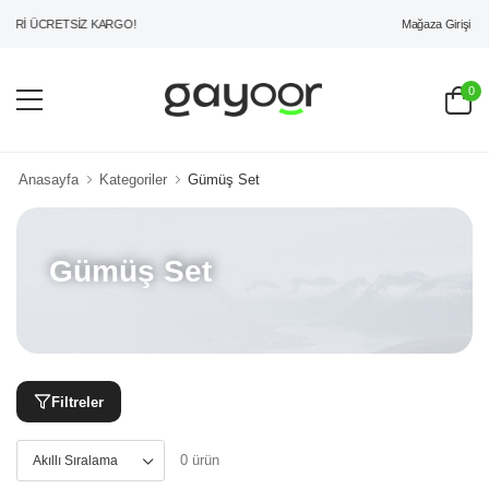
Mağaza Girişi
ERİ ÜCRETSİZ KARGO!
0
Anasayfa
Kategoriler
Gümüş Set
Gümüş Set
Filtreler
0 ürün