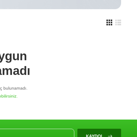
Uygun
amadı
nuç bulunamadı.
bilirsiniz.
KAYDOL