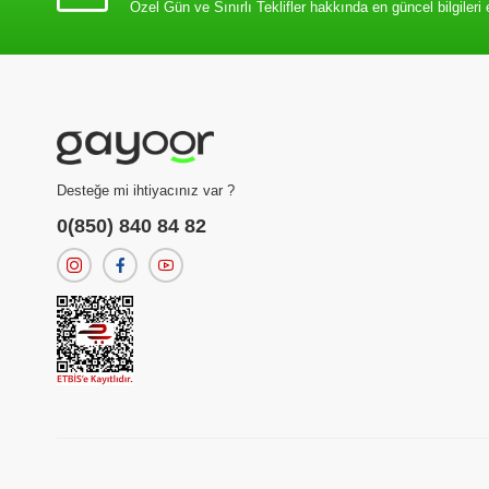
Özel Gün ve Sınırlı Teklifler hakkında en güncel bilgileri 
Desteğe mi ihtiyacınız var ?
0(850) 840 84 82