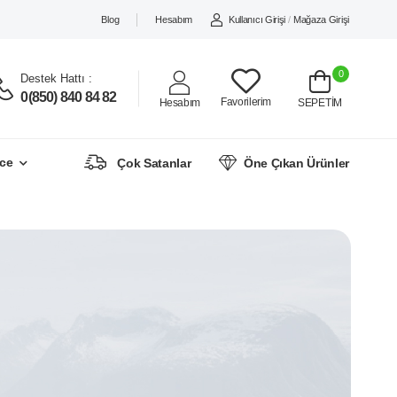
Blog
Hesabım
Kullanıcı Girişi
/
Mağaza Girişi
0
Destek Hattı :
0(850) 840 84 82
Favorilerim
Hesabım
SEPETİM
ce
Çok Satanlar
Öne Çıkan Ürünler