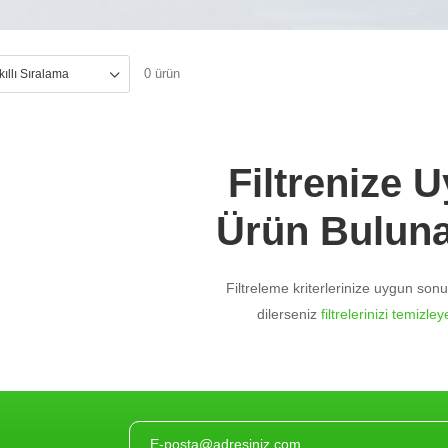
0 ürün
Filtrenize 
Ürün Bulun
Filtreleme kriterlerinize uygun so
dilerseniz
filtrelerinizi temizleye