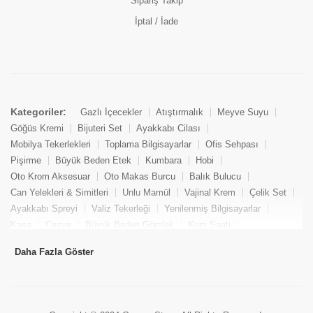
Sipariş Takip
İptal / İade
Kategoriler:
Gazlı İçecekler
Atıştırmalık
Meyve Suyu
Göğüs Kremi
Bijuteri Set
Ayakkabı Cilası
Mobilya Tekerlekleri
Toplama Bilgisayarlar
Ofis Sehpası
Pişirme
Büyük Beden Etek
Kumbara
Hobi
Oto Krom Aksesuar
Oto Makas Burcu
Balık Bulucu
Can Yelekleri & Simitleri
Unlu Mamül
Vajinal Krem
Çelik Set
Ayakkabı Spreyi
Valiz Tekerleği
Yenilenmiş Bilgisayarlar
Kasa
Cezve
Büyük Beden Gömlek
Kum Saati
Yemek Kitabı
Pandizod
Oto Hortum
Balıkçı Taburesi
Daha Fazla Göster
Tekne Bağlama & Demirleme
Kuru Pasta
Penis Kremi
Elmas Set & Takım
Ayakkabı Bakım Süngeri
Boya
Yenilenmiş Mini Masaüstü Bilgisayar
Keson
Tava
Büyük Beden Abiye Elbise
Uzaktan Kumandalı Araçlar