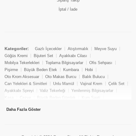
Sipariş Takip
İptal / İade
Kategoriler:
Gazlı İçecekler
Atıştırmalık
Meyve Suyu
Göğüs Kremi
Bijuteri Set
Ayakkabı Cilası
Mobilya Tekerlekleri
Toplama Bilgisayarlar
Ofis Sehpası
Pişirme
Büyük Beden Etek
Kumbara
Hobi
Oto Krom Aksesuar
Oto Makas Burcu
Balık Bulucu
Can Yelekleri & Simitleri
Unlu Mamül
Vajinal Krem
Çelik Set
Ayakkabı Spreyi
Valiz Tekerleği
Yenilenmiş Bilgisayarlar
Kasa
Cezve
Büyük Beden Gömlek
Kum Saati
Yemek Kitabı
Pandizod
Oto Hortum
Balıkçı Taburesi
Daha Fazla Göster
Tekne Bağlama & Demirleme
Kuru Pasta
Penis Kremi
Elmas Set & Takım
Ayakkabı Bakım Süngeri
Boya
Yenilenmiş Mini Masaüstü Bilgisayar
Keson
Tava
Büyük Beden Abiye Elbise
Uzaktan Kumandalı Araçlar