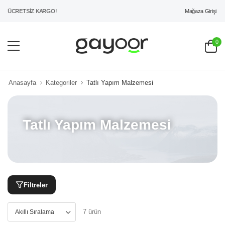
Mağaza Girişi
İ ÜCRETSİZ KARGO!
0
Anasayfa
Kategoriler
Tatlı Yapım Malzemesi
Tatlı Yapım Malzemesi
Filtreler
7 ürün