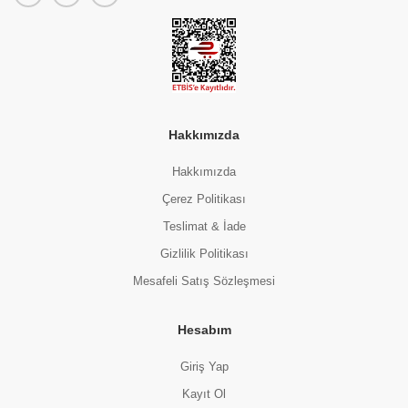
Hakkımızda
Hakkımızda
Çerez Politikası
Tatlı Yapım Malzemesi
Teslimat & İade
MYDAY KREM ŞANTİ SPREY 250 GR
(0 Değerlendirme)
Gizlilik Politikası
129.00 TL
Mesafeli Satış Sözleşmesi
Hesabım
Giriş Yap
Kayıt Ol