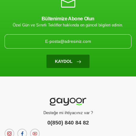
Melwiss Chocolate Bitter Dessert Sauce (Bitter Tatlı Sosu) 330 Gr
Melwi
(0 Değerlendirme)
175.00 TL
Bültenimize Abone Olun
Özel Gün ve Sınırlı Teklifler hakkında en güncel bilgileri edinin.
KAYDOL
Tatlı Yapım Malzemesi
Fine Taste Basil Fesleğen Pesto Sos Edt 920 Gr
Desteğe mi ihtiyacınız var ?
(0 Değerlendirme)
470.00 TL
0(850) 840 84 82