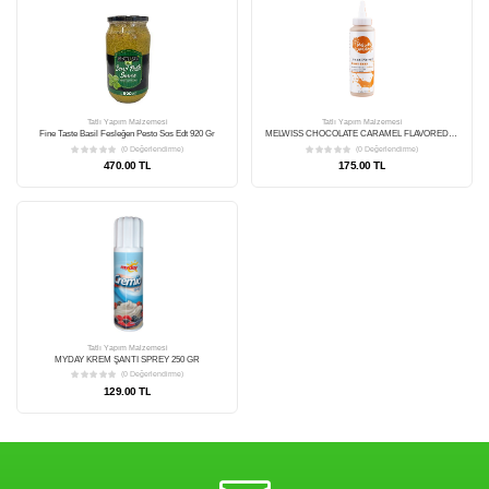
Tatlı Yapım Malzemesi
Melwiss Chocolate Raspberry Flavored Dessert Sauce (Frambuaz Aromalı Tatlı Sosu) 330 Gr
(0 Değerlendirme)
175.00 TL
Tatlı Yapım Malzemesi