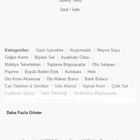
Sipariş Takip
İptal / İade
Kategoriler:
Gazlı İçecekler
Atıştırmalık
Meyve Suyu
Göğüs Kremi
Bijuteri Set
Ayakkabı Cilası
Mobilya Tekerlekleri
Toplama Bilgisayarlar
Ofis Sehpası
Pişirme
Büyük Beden Etek
Kumbara
Hobi
Oto Krom Aksesuar
Oto Makas Burcu
Balık Bulucu
Can Yelekleri & Simitleri
Unlu Mamül
Vajinal Krem
Çelik Set
Ayakkabı Spreyi
Valiz Tekerleği
Yenilenmiş Bilgisayarlar
Kasa
Cezve
Büyük Beden Gömlek
Kum Saati
Yemek Kitabı
Pandizod
Oto Hortum
Balıkçı Taburesi
Daha Fazla Göster
Tekne Bağlama & Demirleme
Kuru Pasta
Penis Kremi
Elmas Set & Takım
Ayakkabı Bakım Süngeri
Boya
Yenilenmiş Mini Masaüstü Bilgisayar
Keson
Tava
Büyük Beden Abiye Elbise
Uzaktan Kumandalı Araçlar