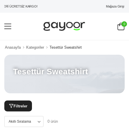
Mağaza Girişi
ZERİ ÜCRETSİZ KARGO!
0
Anasayfa
Kategoriler
Tesettür Sweatshirt
Tesettür Sweatshirt
Filtreler
0 ürün