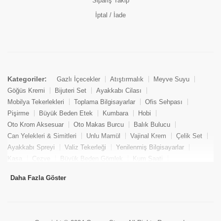
Sipariş Takip
İptal / İade
Kategoriler:
Gazlı İçecekler
Atıştırmalık
Meyve Suyu
Göğüs Kremi
Bijuteri Set
Ayakkabı Cilası
Mobilya Tekerlekleri
Toplama Bilgisayarlar
Ofis Sehpası
Pişirme
Büyük Beden Etek
Kumbara
Hobi
Oto Krom Aksesuar
Oto Makas Burcu
Balık Bulucu
Can Yelekleri & Simitleri
Unlu Mamül
Vajinal Krem
Çelik Set
Ayakkabı Spreyi
Valiz Tekerleği
Yenilenmiş Bilgisayarlar
Kasa
Cezve
Büyük Beden Gömlek
Kum Saati
Yemek Kitabı
Pandizod
Oto Hortum
Balıkçı Taburesi
Daha Fazla Göster
Tekne Bağlama & Demirleme
Kuru Pasta
Penis Kremi
Elmas Set & Takım
Ayakkabı Bakım Süngeri
Boya
Yenilenmiş Mini Masaüstü Bilgisayar
Keson
Tava
Büyük Beden Abiye Elbise
Uzaktan Kumandalı Araçlar