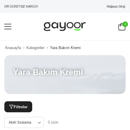
Mağaza Girişi
ZERİ ÜCRETSİZ KARGO!
0
Anasayfa
Kategoriler
Yara Bakım Kremi
Yara Bakım Kremi
Filtreler
0 ürün