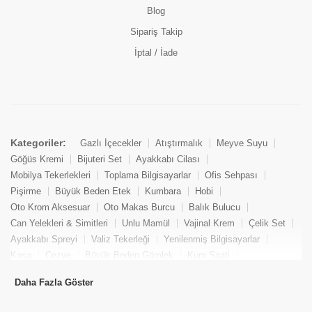
Blog
Sipariş Takip
İptal / İade
Kategoriler:
Gazlı İçecekler
Atıştırmalık
Meyve Suyu
Göğüs Kremi
Bijuteri Set
Ayakkabı Cilası
Mobilya Tekerlekleri
Toplama Bilgisayarlar
Ofis Sehpası
Pişirme
Büyük Beden Etek
Kumbara
Hobi
Oto Krom Aksesuar
Oto Makas Burcu
Balık Bulucu
Can Yelekleri & Simitleri
Unlu Mamül
Vajinal Krem
Çelik Set
Ayakkabı Spreyi
Valiz Tekerleği
Yenilenmiş Bilgisayarlar
Kasa
Cezve
Büyük Beden Gömlek
Kum Saati
Yemek Kitabı
Pandizod
Oto Hortum
Balıkçı Taburesi
Daha Fazla Göster
Tekne Bağlama & Demirleme
Kuru Pasta
Penis Kremi
Elmas Set & Takım
Ayakkabı Bakım Süngeri
Boya