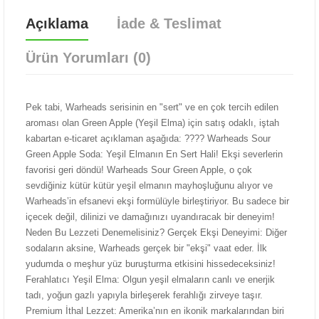
Açıklama
İade & Teslimat
Ürün Yorumları (0)
Pek tabi, Warheads serisinin en "sert" ve en çok tercih edilen
aroması olan Green Apple (Yeşil Elma) için satış odaklı, iştah
kabartan e-ticaret açıklaman aşağıda: ???? Warheads Sour
Green Apple Soda: Yeşil Elmanın En Sert Hali! Ekşi severlerin
favorisi geri döndü! Warheads Sour Green Apple, o çok
sevdiğiniz kütür kütür yeşil elmanın mayhoşluğunu alıyor ve
Warheads’in efsanevi ekşi formülüyle birleştiriyor. Bu sadece bir
içecek değil, dilinizi ve damağınızı uyandıracak bir deneyim!
Neden Bu Lezzeti Denemelisiniz? Gerçek Ekşi Deneyimi: Diğer
sodaların aksine, Warheads gerçek bir "ekşi" vaat eder. İlk
yudumda o meşhur yüz buruşturma etkisini hissedeceksiniz!
Ferahlatıcı Yeşil Elma: Olgun yeşil elmaların canlı ve enerjik
tadı, yoğun gazlı yapıyla birleşerek ferahlığı zirveye taşır.
Premium İthal Lezzet: Amerika’nın en ikonik markalarından biri