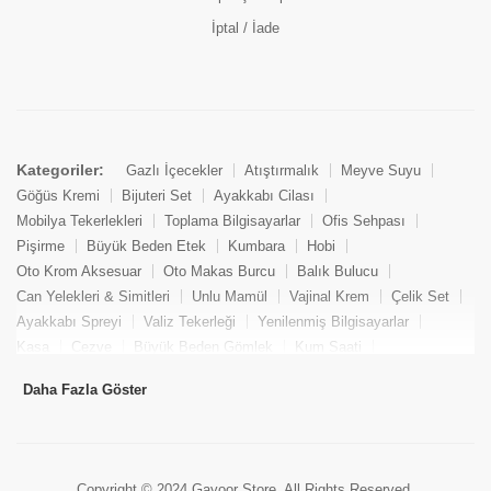
İptal / İade
Kategoriler:
Gazlı İçecekler
Atıştırmalık
Meyve Suyu
Göğüs Kremi
Bijuteri Set
Ayakkabı Cilası
Mobilya Tekerlekleri
Toplama Bilgisayarlar
Ofis Sehpası
Pişirme
Büyük Beden Etek
Kumbara
Hobi
Oto Krom Aksesuar
Oto Makas Burcu
Balık Bulucu
Can Yelekleri & Simitleri
Unlu Mamül
Vajinal Krem
Çelik Set
Ayakkabı Spreyi
Valiz Tekerleği
Yenilenmiş Bilgisayarlar
Kasa
Cezve
Büyük Beden Gömlek
Kum Saati
Yemek Kitabı
Pandizod
Oto Hortum
Balıkçı Taburesi
Daha Fazla Göster
Tekne Bağlama & Demirleme
Kuru Pasta
Penis Kremi
Elmas Set & Takım
Ayakkabı Bakım Süngeri
Boya
Yenilenmiş Mini Masaüstü Bilgisayar
Keson
Tava
Büyük Beden Abiye Elbise
Uzaktan Kumandalı Araçlar
Copyright © 2024 Gayoor Store. All Rights Reserved.