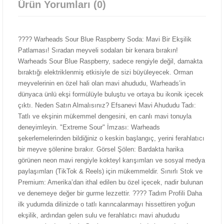
Ürün Yorumları (0)
???? Warheads Sour Blue Raspberry Soda: Mavi Bir Ekşilik
Patlaması! Sıradan meyveli sodaları bir kenara bırakın!
Warheads Sour Blue Raspberry, sadece rengiyle değil, damakta
bıraktığı elektriklenmiş etkisiyle de sizi büyüleyecek. Orman
meyvelerinin en özel hali olan mavi ahududu, Warheads’in
dünyaca ünlü ekşi formülüyle buluştu ve ortaya bu ikonik içecek
çıktı. Neden Satın Almalısınız? Efsanevi Mavi Ahududu Tadı:
Tatlı ve ekşinin mükemmel dengesini, en canlı mavi tonuyla
deneyimleyin. "Extreme Sour" İmzası: Warheads
şekerlemelerinden bildiğiniz o keskin başlangıç, yerini ferahlatıcı
bir meyve şölenine bırakır. Görsel Şölen: Bardakta harika
görünen neon mavi rengiyle kokteyl karışımları ve sosyal medya
paylaşımları (TikTok & Reels) için mükemmeldir. Sınırlı Stok ve
Premium: Amerika’dan ithal edilen bu özel içecek, nadir bulunan
ve denemeye değer bir gurme lezzettir. ???? Tadım Profili Daha
ilk yudumda dilinizde o tatlı karıncalanmayı hissettiren yoğun
ekşilik, ardından gelen sulu ve ferahlatıcı mavi ahududu