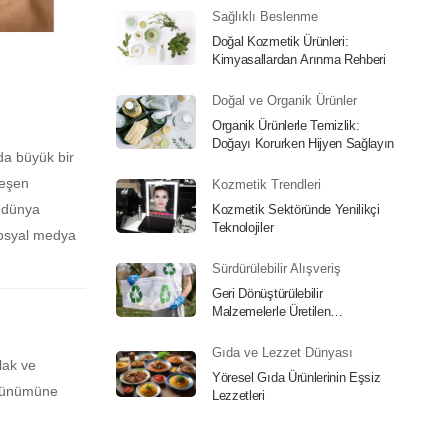
Sağlıklı Beslenme
Doğal Kozmetik Ürünleri:
Kimyasallardan Arınma Rehberi
Doğal ve Organik Ürünler
Organik Ürünlerle Temizlik:
Doğayı Korurken Hijyen Sağlayın
da büyük bir
leşen
Kozmetik Trendleri
e dünya
Kozmetik Sektöründe Yenilikçi
Teknolojiler
sosyal medya
Sürdürülebilir Alışveriş
Geri Dönüştürülebilir
Malzemelerle Üretilen
Aksesuarlar
Gıda ve Lezzet Dünyası
lak ve
Yöresel Gıda Ürünlerinin Eşsiz
görünümüne
Lezzetleri