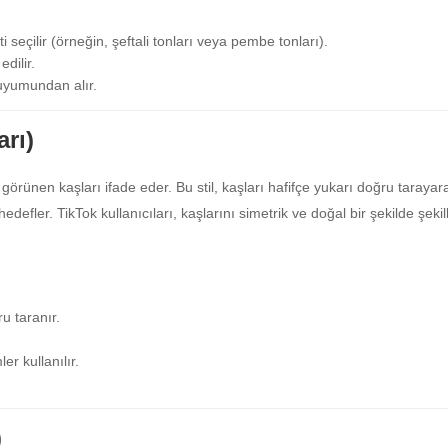
 seçilir (örneğin, şeftali tonları veya pembe tonları).
dilir.
 uyumundan alır.
rı)
örünen kaşları ifade eder. Bu stil, kaşları hafifçe yukarı doğru tarayar
defler. TikTok kullanıcıları, kaşlarını simetrik ve doğal bir şekilde şeki
u taranır.
er kullanılır.
)