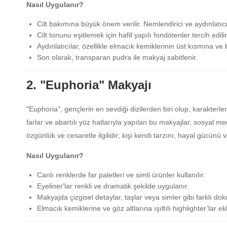
Nasıl Uygulanır?
Cilt bakımına büyük önem verilir. Nemlendirici ve aydınlatıcı b
Cilt tonunu eşitlemek için hafif yapılı fondötenler tercih edilir
Aydınlatıcılar, özellikle elmacık kemiklerinin üst kısmına ve b
Son olarak, transparan pudra ile makyaj sabitlenir.
2. "Euphoria" Makyajı
"Euphoria", gençlerin en sevdiği dizilerden biri olup, karakterlerin
farlar ve abartılı yüz hatlarıyla yapılan bu makyajlar, sosyal m
özgünlük ve cesaretle ilgilidir; kişi kendi tarzını, hayal gücünü 
Nasıl Uygulanır?
Canlı renklerde far paletleri ve simli ürünler kullanılır.
Eyeliner'lar renkli ve dramatik şekilde uygulanır.
Makyajda çizgisel detaylar, taşlar veya simler gibi farklı dokul
Elmacık kemiklerine ve göz altlarına ışıltılı highlighter’lar ekl