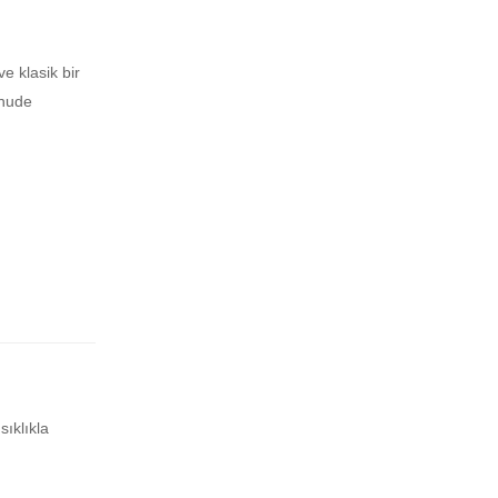
e klasik bir
 nude
ıklıkla