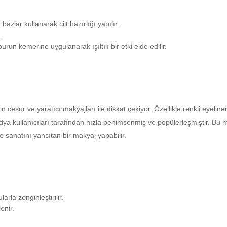
azlar kullanarak cilt hazırlığı yapılır.
.
urun kemerine uygulanarak ışıltılı bir etki elde edilir.
 cesur ve yaratıcı makyajları ile dikkat çekiyor. Özellikle renkli eyeliner'la
edya kullanıcıları tarafından hızla benimsenmiş ve popülerleşmiştir. Bu ma
ve sanatını yansıtan bir makyaj yapabilir.
arla zenginleştirilir.
enir.