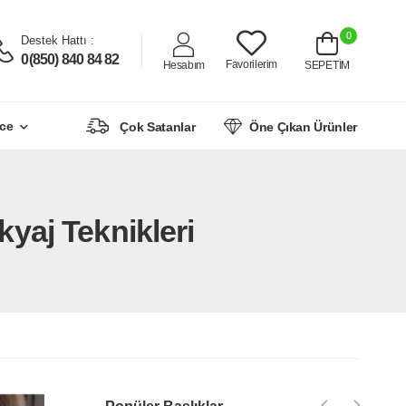
0
Destek Hattı :
0(850) 840 84 82
Favorilerim
Hesabım
SEPETİM
ce
Çok Satanlar
Öne Çıkan Ürünler
yaj Teknikleri