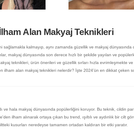
lham Alan Makyaj Teknikleri
mi sağlamakla kalmayıp, aynı zamanda güzellik ve makyaj dünyasında 
lar, makyaj dünyasında son derece hızlı bir şekilde yayılan ve popüler
aj teknikleri, ürün önerileri ve güzellik sırları hızla evrimleşmekte v
en ilham alan makyaj teknikleri nelerdir? İşte 2024’ün en dikkat çeken 
ve hala makyaj dünyasında popülerliğini koruyor. Bu teknik, cildin par
e'den ilham alınarak ortaya çıkan bu trend, ışıltılı ve aydınlık bir cilt 
 ciltteki kusurları neredeyse tamamen ortadan kaldıran bir etki yaratır.