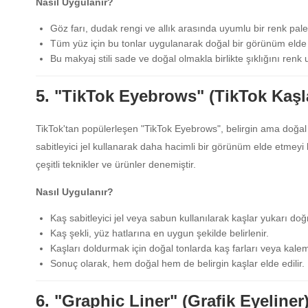
Nasıl Uygulanır?
Göz farı, dudak rengi ve allık arasında uyumlu bir renk paleti
Tüm yüz için bu tonlar uygulanarak doğal bir görünüm elde e
Bu makyaj stili sade ve doğal olmakla birlikte şıklığını renk
5. "TikTok Eyebrows" (TikTok Kaşla
TikTok'tan popülerleşen "TikTok Eyebrows", belirgin ama doğal g
sabitleyici jel kullanarak daha hacimli bir görünüm elde etmeyi he
çeşitli teknikler ve ürünler denemiştir.
Nasıl Uygulanır?
Kaş sabitleyici jel veya sabun kullanılarak kaşlar yukarı doğr
Kaş şekli, yüz hatlarına en uygun şekilde belirlenir.
Kaşları doldurmak için doğal tonlarda kaş farları veya kaleml
Sonuç olarak, hem doğal hem de belirgin kaşlar elde edilir.
6. "Graphic Liner" (Grafik Eyeliner